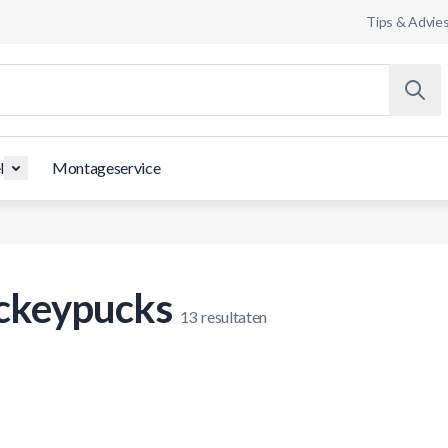
Tips & Advie
l
Montageservice
ckeypucks
13
resultaten