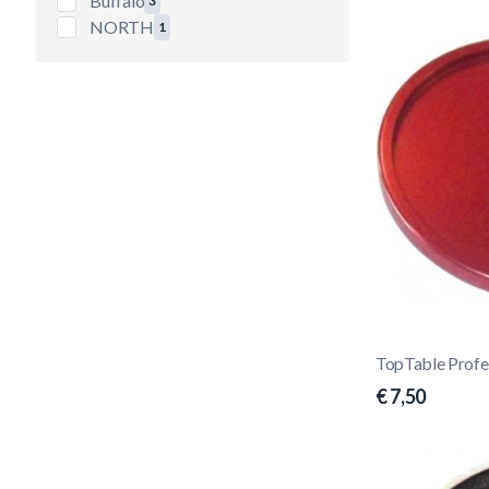
Buffalo
3
producten beschikbaar
NORTH
1
producten beschikbaar
TopTable Profe
€ 7,50