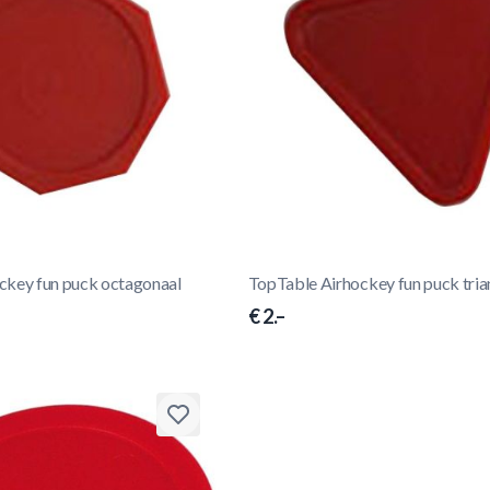
ckey fun puck octagonaal
TopTable Airhockey fun puck tria
€ 2.–