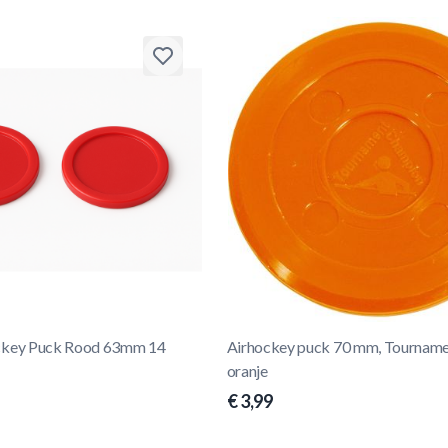
key Puck Rood 63mm 14
Airhockey puck 70 mm, Tournam
oranje
€ 3,99