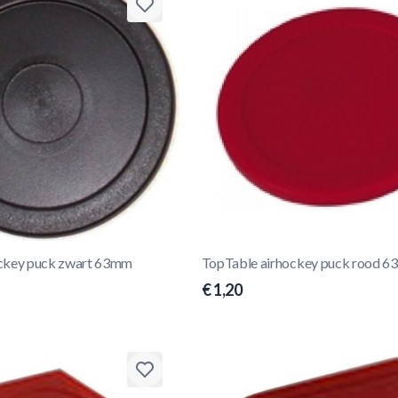
ockey puck zwart 63mm
TopTable airhockey puck rood 
€ 1,20