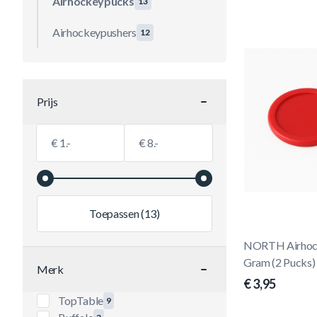
Airhockeypucks
13
Airhockeypushers
12
Prijs
filter
Minimumwaarde
Maximale Waarde
€
€
Toepassen
(13)
NORTH Airhoc
Gram (2 Pucks)
Merk
€ 3,95
filter
TopTable
9
producten beschikbaar