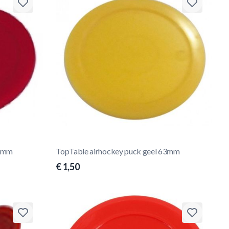
63mm
TopTable airhockey puck geel 63mm
€ 1,50