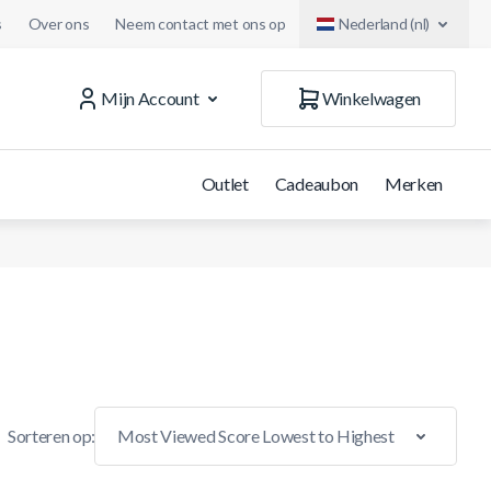
s
Over ons
Neem contact met ons op
Nederland (nl)
Mijn Account
Winkelwagen
Outlet
Cadeaubon
Merken
Sorteren op: