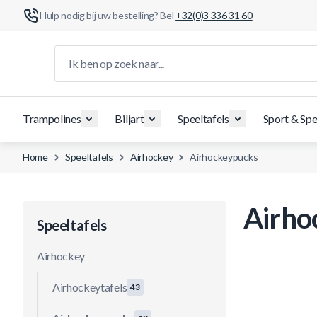
Hulp nodig bij uw bestelling? Bel
+32(0)3 336 31 60
Ga naar de inhoud
Ik ben op zoek naar...
Trampolines
Biljart
Speeltafels
Sport & Spe
Home
Speeltafels
Airhockey
Airhockeypucks
Airho
Speeltafels
Airhockey
Airhockeytafels
43