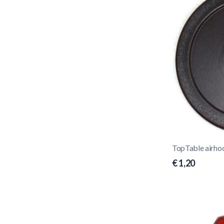
TopTable airh
€ 1,20