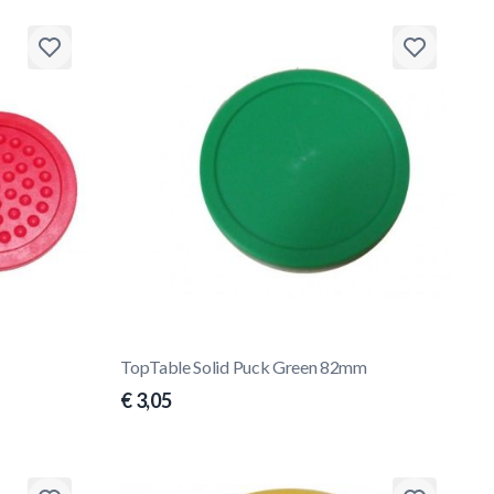
TopTable Solid Puck Green 82mm
€ 3,05