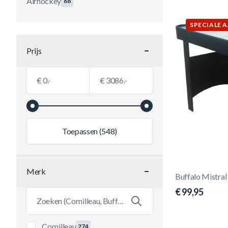
Airhockey
68
SPECIALE 
Prijs
filter
Minimumwaarde
Maximale Waarde
€
€
Toepassen
(548)
Merk
Buffalo Mistral 
filter
€ 99,95
Cornilleau
274