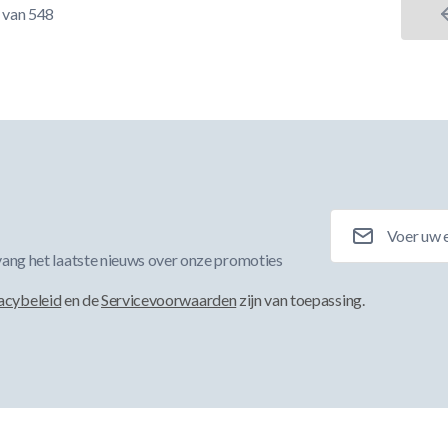
van
548
E-mailadres
ang het laatste nieuws over onze promoties
acybeleid
en de
Servicevoorwaarden
zijn van toepassing.