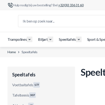
Hulp nodig bij uw bestelling? Bel
+32(0)3 336 31 60
Ga naar de inhoud
Ik ben op zoek naar...
Trampolines
Biljart
Speeltafels
Sport & Spe
Home
Speeltafels
Speelt
Speeltafels
Voetbaltafels
177
Tafeltennis
307