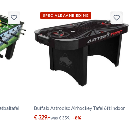
SPECIALE AANBIEDING
tbaltafel
Buffalo Astrodisc Airhockey Tafel 6ft Indoor
€ 329.–
was
€ 359.–
-8%