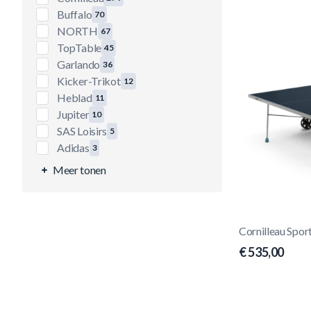
producten beschikbaar
Buffalo
70
producten beschikbaar
NORTH
67
producten beschikbaar
TopTable
45
producten beschikbaar
Garlando
36
producten beschikbaar
Kicker-Trikot
12
producten beschikbaar
Heblad
11
producten beschikbaar
Jupiter
10
producten beschikbaar
SAS Loisirs
5
producten beschikbaar
Adidas
3
producten beschikbaar
Meer tonen
Cornilleau Spor
€ 535,00