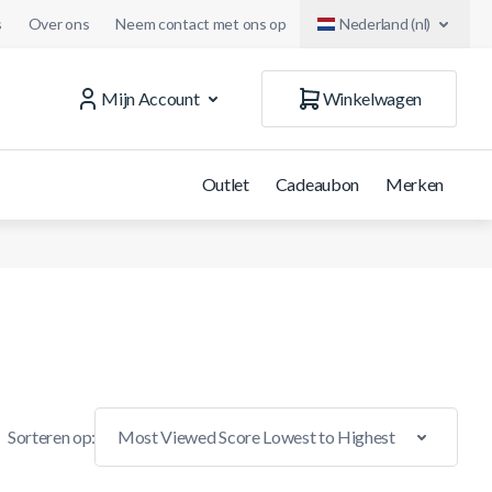
s
Over ons
Neem contact met ons op
Nederland (nl)
Mijn Account
Winkelwagen
Outlet
Cadeaubon
Merken
Sorteren op: