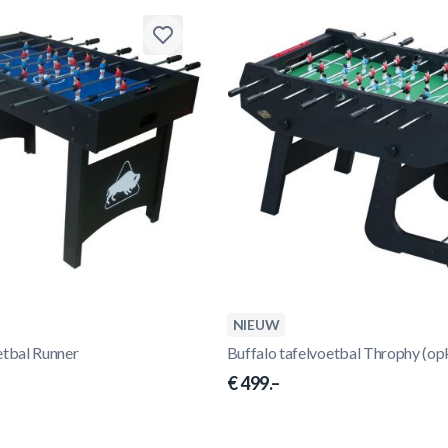
NIEUW
etbal Runner
Buffalo tafelvoetbal Throphy (op
€ 499.–