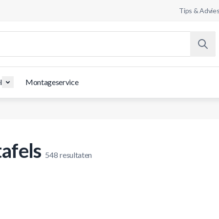
Tips & Advie
l
Montageservice
afels
548
resultaten