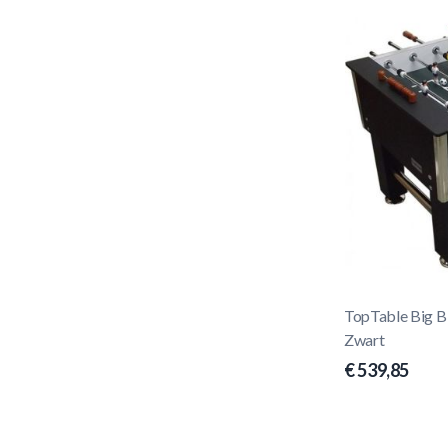
TopTable Big B
Zwart
€ 539,85