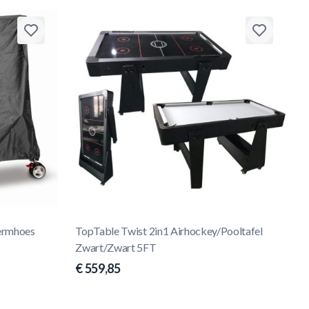
hermhoes
TopTable Twist 2in1 Airhockey/Pooltafel
Zwart/Zwart 5FT
€ 559,85