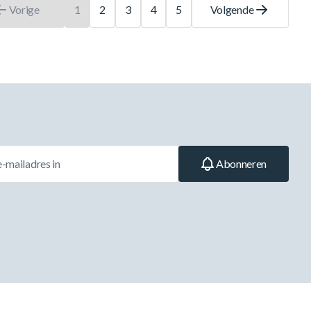
Vorige
1
2
3
4
5
Volgende
U leest momenteel pagina
Pagina
Pagina
Pagina
Pagina
Abonneren