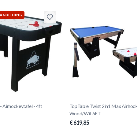
AANBIEDING
- Airhockeytafel - 4ft
TopTable Twist 2in1 Max Airhock
Wood/Wit 6FT
€ 619,85