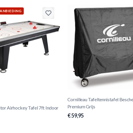
AANBIEDING
Cornilleau Tafeltennistafel Besc
Premium Grijs
or Airhockey Tafel 7ft Indoor
€ 59,95