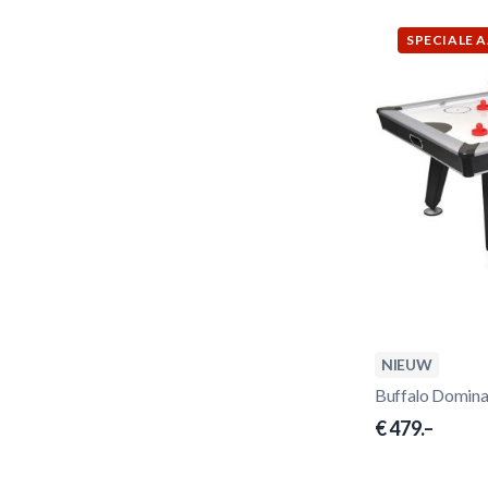
SPECIALE 
NIEUW
Buffalo Dominat
€ 479.–