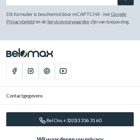
Dit formulier is beschermd door reCAPTCHA - het
Google
Privacybeleid
en de
Servicevoorwaarden
zijn van toepassing.
Contactgegevens
Bel Ons +32(0)3 336 31 60
Schrijf Ons
info@belomax.com
Wij waarderen uw privacy