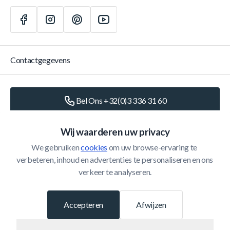
Contactgegevens
Bel Ons +32(0)3 336 31 60
Schrijf Ons
info@belomax.com
Wij waarderen uw privacy
We gebruiken 
cookies
 om uw browse-ervaring te 
Routebeschrijving naar de Belomax
verbeteren, inhoud en advertenties te personaliseren en ons 
verkeer te analyseren.
Categorieën
Accepteren
Afwijzen
Klantenservice