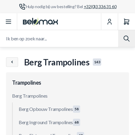
Hulp nodig bij uw bestelling? Bel
+32(0)3 336 31 60
Ga naar de inhoud
Ik ben op zoek naar...
Berg Trampolines
143
Trampolines
Berg Trampolines
Berg Opbouw Trampolines
58
Berg Inground Trampolines
68