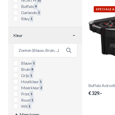
NORTH
12
producten beschikbaar
Buffalo
9
SPECIALE 
producten beschikbaar
Garlando
1
producten beschikbaar
Riley
1
producten beschikbaar
Kleur
filter
Blauw
1
producten beschikbaar
Bruin
8
producten beschikbaar
Grijs
1
producten beschikbaar
Houtkleur
1
Buffalo Astrodi
producten beschikbaar
Meerkleur
2
producten beschikbaar
€ 329.–
Print
1
producten beschikbaar
Rood
1
producten beschikbaar
Wit
1
producten beschikbaar
Meer tonen