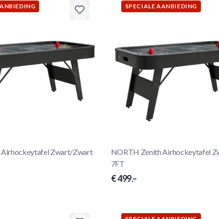
AANBIEDING
SPECIALE AANBIEDING
Airhockeytafel Zwart/Zwart
NORTH Zenith Airhockeytafel Z
7FT
€ 499.–
SPECIALE AANBIEDING