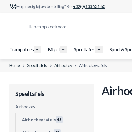
Hulp nodig bij uw bestelling? Bel
+32(0)3 336 31 60
Ga naar de inhoud
Ik ben op zoek naar...
Trampolines
Biljart
Speeltafels
Sport & Spe
Home
Speeltafels
Airhockey
Airhockeytafels
Airho
Speeltafels
Airhockey
Airhockeytafels
43