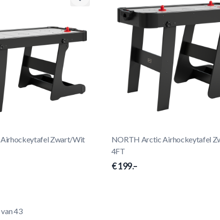
Airhockeytafel Zwart/Wit
NORTH Arctic Airhockeytafel Z
4FT
€ 199.–
van
43