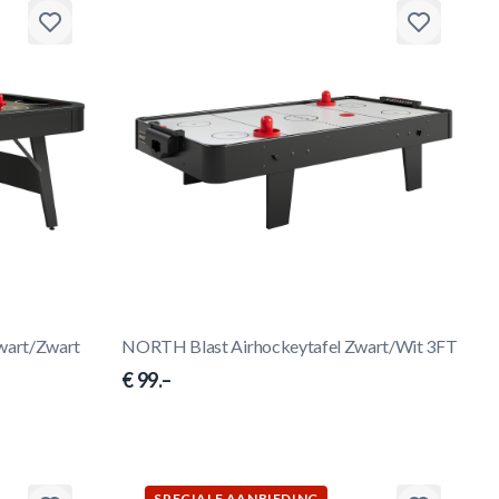
wart/Zwart
NORTH Blast Airhockeytafel Zwart/Wit 3FT
€ 99.–
SPECIALE AANBIEDING