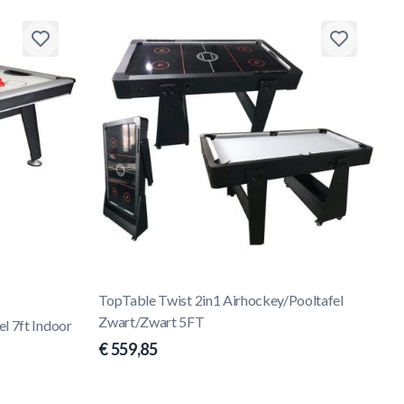
TopTable Twist 2in1 Airhockey/Pooltafel
Zwart/Zwart 5FT
l 7ft Indoor
€ 559,85