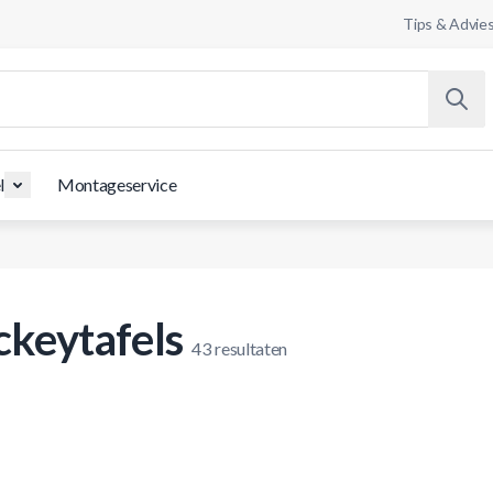
Tips & Advie
l
Montageservice
ckeytafels
43
resultaten