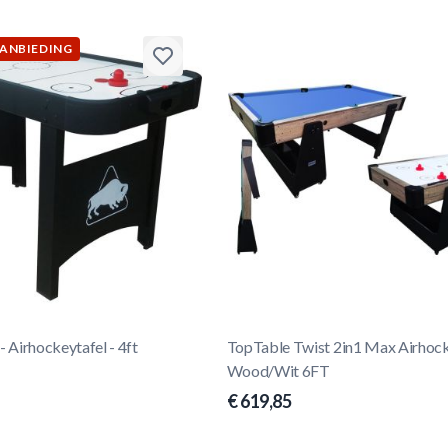
AANBIEDING
- Airhockeytafel - 4ft
TopTable Twist 2in1 Max Airhock
Wood/Wit 6FT
€ 619,85