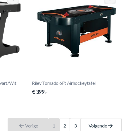
wart/Wit
Riley Tornado 6Ft Airhockeytafel
€ 399.–
Vorige
1
2
3
Volgende
U leest momenteel pagina
Pagina
Pagina