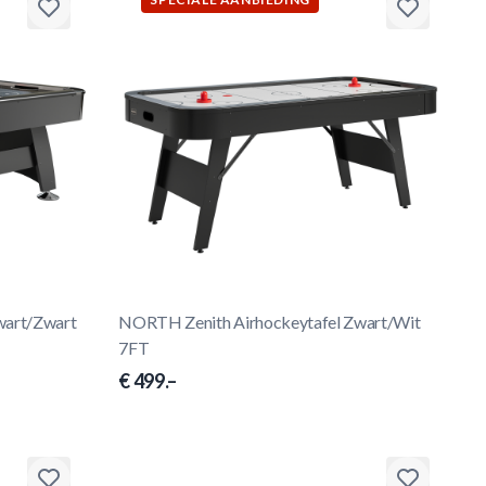
wart/Zwart
NORTH Zenith Airhockeytafel Zwart/Wit
7FT
€ 499.–