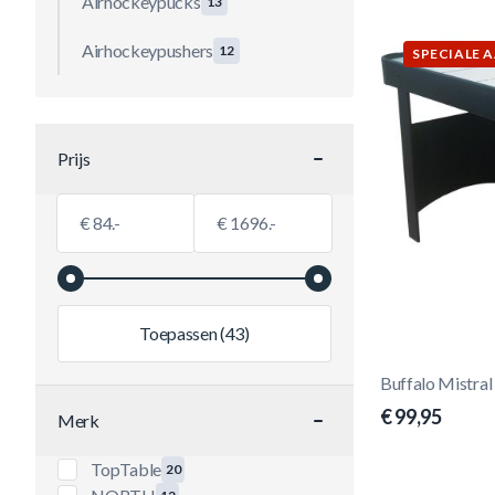
Airhockeypucks
13
Airhockeypushers
12
SPECIALE 
Prijs
filter
Minimumwaarde
Maximale Waarde
€
€
Toepassen
(43)
Buffalo Mistral 
€ 99,95
Merk
filter
TopTable
20
producten beschikbaar