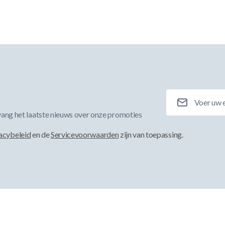
E-mailadres
ang het laatste nieuws over onze promoties
acybeleid
en de
Servicevoorwaarden
zijn van toepassing.