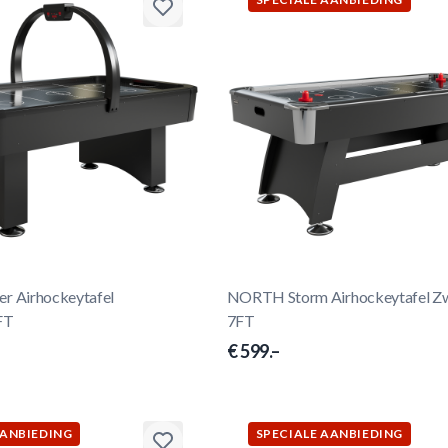
 Airhockeytafel
NORTH Storm Airhockeytafel Z
FT
7FT
€ 599.–
AANBIEDING
SPECIALE AANBIEDING