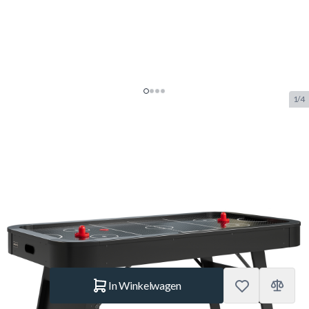
1/4
NORTH Zenith Airhockeytafel
Zwart/Zwart 7FT
SKU:
NORTH.4020.112
Merk:
NORTH
€ 499.–
Op voorraad
was
€ 549.–
-9%
Aantal
In Winkelwagen