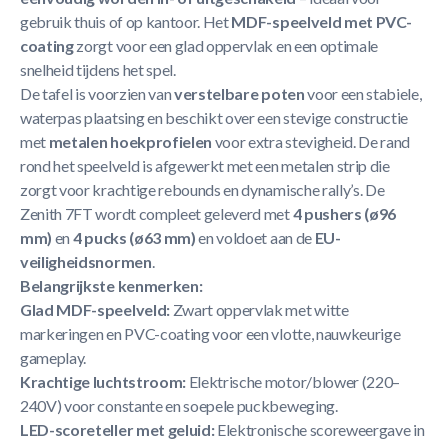
gebruik thuis of op kantoor. Het
MDF-speelveld met PVC-
coating
zorgt voor een glad oppervlak en een optimale
snelheid tijdens het spel.
De tafel is voorzien van
verstelbare poten
voor een stabiele,
waterpas plaatsing en beschikt over een stevige constructie
met
metalen hoekprofielen
voor extra stevigheid. De rand
rond het speelveld is afgewerkt met een metalen strip die
zorgt voor krachtige rebounds en dynamische rally’s. De
Zenith 7FT wordt compleet geleverd met
4 pushers (ø96
mm)
en
4 pucks (ø63 mm)
en voldoet aan de
EU-
veiligheidsnormen
.
Belangrijkste kenmerken:
Glad MDF-speelveld:
Zwart oppervlak met witte
markeringen en PVC-coating voor een vlotte, nauwkeurige
gameplay.
Krachtige luchtstroom:
Elektrische motor/blower (220–
240V) voor constante en soepele puckbeweging.
LED-scoreteller met geluid:
Elektronische scoreweergave in