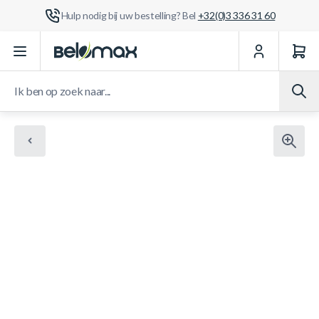
Hulp nodig bij uw bestelling? Bel
+32(0)3 336 31 60
Ga naar de inhoud
Ik ben op zoek naar...