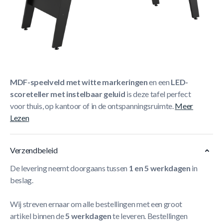
Korte Beschrijving
De
NORTH Zenith Airhockeytafel Zwart/Zwart 7FT
combineert kracht en elegantie in één modern design.
Uitgerust met een
krachtige elektrische motor
, een
glad
MDF-speelveld met witte markeringen
en een
LED-
scoreteller met instelbaar geluid
is deze tafel perfect
voor thuis, op kantoor of in de ontspanningsruimte.
Meer
Lezen
Verzendbeleid
De levering neemt doorgaans tussen
1 en 5 werkdagen
in
beslag.
Wij streven ernaar om alle bestellingen met een groot
artikel binnen de
5 werkdagen
te leveren. Bestellingen