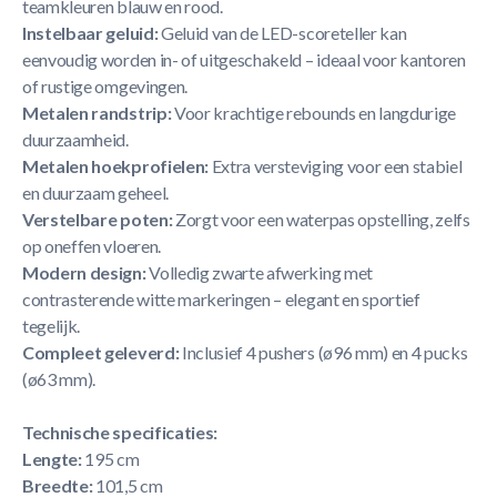
teamkleuren blauw en rood.
Instelbaar geluid:
Geluid van de LED-scoreteller kan
eenvoudig worden in- of uitgeschakeld – ideaal voor kantoren
of rustige omgevingen.
Metalen randstrip:
Voor krachtige rebounds en langdurige
duurzaamheid.
Metalen hoekprofielen:
Extra versteviging voor een stabiel
en duurzaam geheel.
Verstelbare poten:
Zorgt voor een waterpas opstelling, zelfs
op oneffen vloeren.
Modern design:
Volledig zwarte afwerking met
contrasterende witte markeringen – elegant en sportief
tegelijk.
Compleet geleverd:
Inclusief 4 pushers (ø96 mm) en 4 pucks
(ø63 mm).
Technische specificaties:
Lengte:
195 cm
Breedte:
101,5 cm