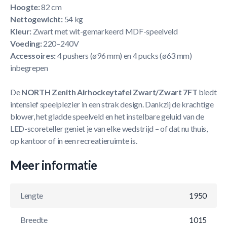
Hoogte:
82 cm
Nettogewicht:
54 kg
Kleur:
Zwart met wit-gemarkeerd MDF-speelveld
Voeding:
220–240V
Accessoires:
4 pushers (ø96 mm) en 4 pucks (ø63 mm)
inbegrepen
De
NORTH Zenith Airhockeytafel Zwart/Zwart 7FT
biedt
intensief speelplezier in een strak design. Dankzij de krachtige
blower, het gladde speelveld en het instelbare geluid van de
LED-scoreteller geniet je van elke wedstrijd – of dat nu thuis,
op kantoor of in een recreatieruimte is.
Meer informatie
Lengte
1950
Breedte
1015