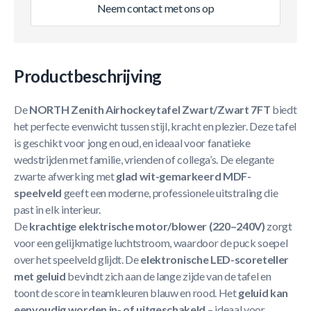
Neem contact met ons op
Productbeschrijving
De
NORTH Zenith Airhockeytafel Zwart/Zwart 7FT
biedt
het perfecte evenwicht tussen stijl, kracht en plezier. Deze tafel
is geschikt voor jong en oud, en ideaal voor fanatieke
wedstrijden met familie, vrienden of collega’s. De elegante
zwarte afwerking met
glad wit-gemarkeerd MDF-
speelveld
geeft een moderne, professionele uitstraling die
past in elk interieur.
De
krachtige elektrische motor/blower (220–240V)
zorgt
voor een gelijkmatige luchtstroom, waardoor de puck soepel
over het speelveld glijdt. De
elektronische LED-scoreteller
met geluid
bevindt zich aan de lange zijde van de tafel en
toont de score in teamkleuren blauw en rood. Het
geluid kan
eenvoudig worden in- of uitgeschakeld
– ideaal voor