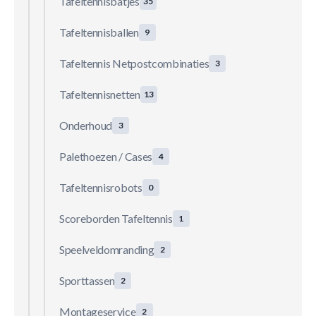
Tafeltennisbatjes
35
Tafeltennisballen
9
Tafeltennis Netpostcombinaties
3
Tafeltennisnetten
13
Onderhoud
3
Palethoezen / Cases
4
Tafeltennisrobots
0
Scoreborden Tafeltennis
1
Speelveldomranding
2
Sporttassen
2
Montageservice
2