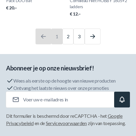
Pack DUO bat
Cornilleau Filet HOBBY 1605+2
ladders
€ 20.–
€ 12.–
1
2
3
U leest momenteel pagina
Pagina
Pagina
Abonneer je op onze nieuwsbrief!
Wees als eerste op de hoogte van nieuwe producten
Ontvang het laatste nieuws over onze promoties
E-mailadres
Dit formulier is beschermd door reCAPTCHA - het
Google
Privacybeleid
en de
Servicevoorwaarden
zijn van toepassing.