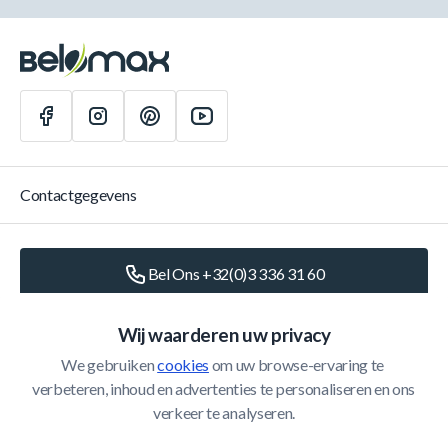
Contactgegevens
Bel Ons +32(0)3 336 31 60
Schrijf Ons
info@belomax.com
Wij waarderen uw privacy
We gebruiken 
cookies
 om uw browse-ervaring te 
Routebeschrijving naar de Belomax
verbeteren, inhoud en advertenties te personaliseren en ons 
verkeer te analyseren.