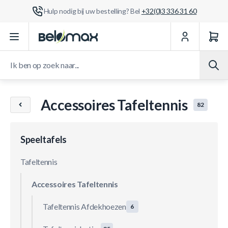
Hulp nodig bij uw bestelling? Bel
+32(0)3 336 31 60
Ga naar de inhoud
Ik ben op zoek naar...
Accessoires Tafeltennis
82
Speeltafels
Tafeltennis
Accessoires Tafeltennis
Tafeltennis Afdekhoezen
6