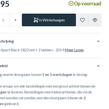
,95
Op voorraad
In Winkelwagen
chrijving
u Sport Black 1822 net + 2 ladders - 2019
Meer Lezen
eleid
ng neemt doorgaans tussen
1 en 5 werkdagen
in beslag.
n ernaar om alle bestellingen met een groot artikel binnen de
agen
te leveren. Bestellingen met kleine artikelen, die via de
nst worden verzonden, worden doorgaans binnen de
2
en
geleverd.