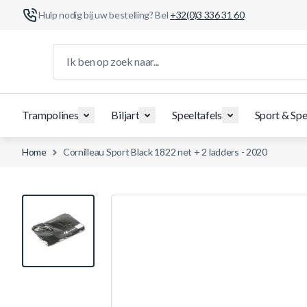
Hulp nodig bij uw bestelling? Bel
+32(0)3 336 31 60
Ga naar de inhoud
Ik ben op zoek naar...
Trampolines
Biljart
Speeltafels
Sport & Spe
Home
Cornilleau Sport Black 1822 net + 2 ladders - 2020
View larger image