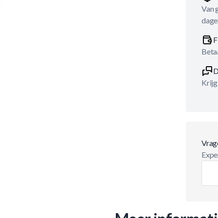
Van 
dage
F
Betaa
D
Krijg
Vrag
Exper