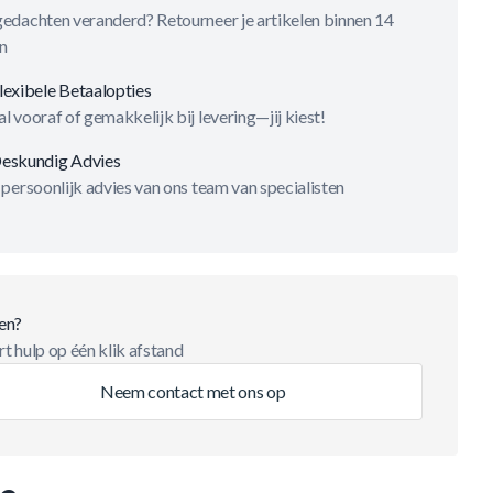
gedachten veranderd? Retourneer je artikelen binnen 14
n
lexibele Betaalopties
l vooraf of gemakkelijk bij levering—jij kiest!
eskundig Advies
 persoonlijk advies van ons team van specialisten
en?
t hulp op één klik afstand
Neem contact met ons op