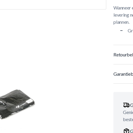
Wanneer e
levering n
plannen.
Gr
Retourbel
Garantieb
G
Genie
best
G