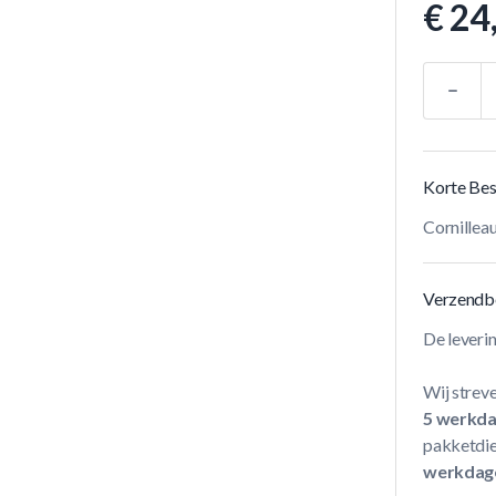
€ 24
Aantal
Korte Bes
Cornillea
Verzendb
De leveri
Wij streve
5 werkd
pakketdie
werkdag