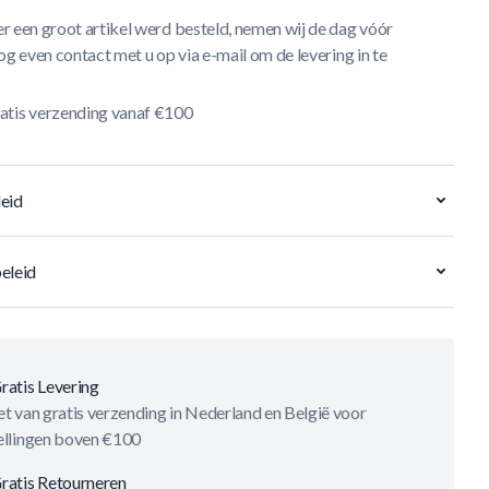
r een groot artikel werd besteld, nemen wij de dag vóór
og even contact met u op via e-mail om de levering in te
atis verzending vanaf €100
eid
eleid
ratis Levering
t van gratis verzending in Nederland en België voor
ellingen boven €100
ratis Retourneren