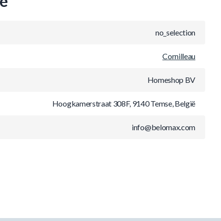
ie
no_selection
Cornilleau
Homeshop BV
Hoogkamerstraat 308F, 9140 Temse, België
info@belomax.com