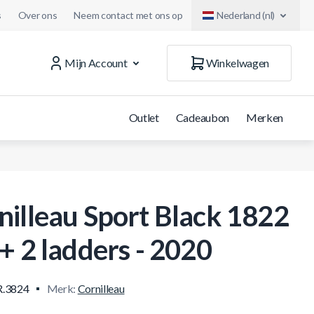
s
Over ons
Neem contact met ons op
Nederland (nl)
Mijn Account
Winkelwagen
Outlet
Cadeaubon
Merken
nilleau Sport Black 1822
 + 2 ladders - 2020
.3824
Merk:
Cornilleau