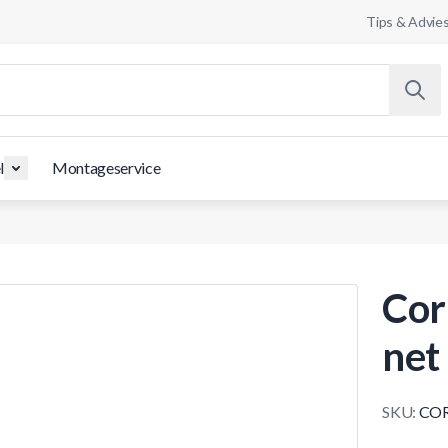
Tips & Advie
l
Montageservice
Cor
net
SKU:
COR