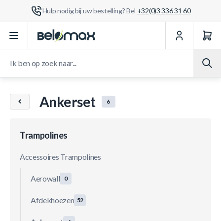
Hulp nodig bij uw bestelling? Bel
+32(0)3 336 31 60
Ga naar de inhoud
Ik ben op zoek naar...
Ankerset
6
Trampolines
Accessoires Trampolines
Aerowall
0
Afdekhoezen
52