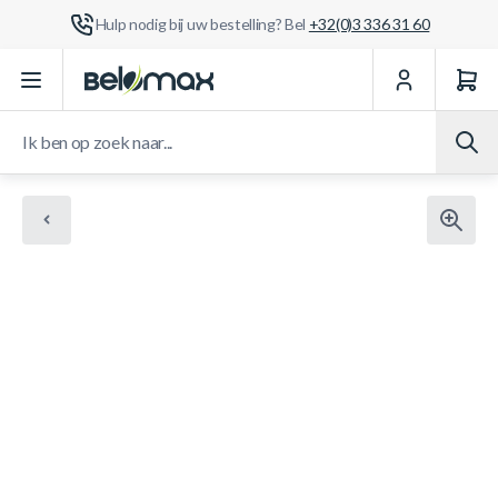
Hulp nodig bij uw bestelling? Bel
+32(0)3 336 31 60
Ga naar de inhoud
Ik ben op zoek naar...