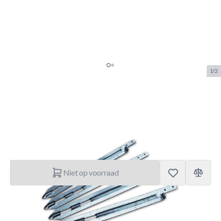
1/2
Exit Ankerset 4 stuks
SKU:
EXIT.52.99.04.00
Merk:
Exit Toys
€ 49,95
Niet op voorraad
Korte Beschrijving