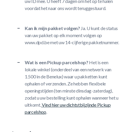
uw ID mee. U heeft 7 dagen om het op te halen
voordat het naar ons wordt teruggestuurd.
Kan ik mijn pakket volgen?
Ja. U kunt de status
van uw pakket op elk moment volgen op
www.dpd.be met uw 14-cijferige pakketnummer.
Wat is een Pickup parcelshop?
Het is een
lokale winkel (onderdeel van een netwerk van
1.500 in de Benelux) waar u pakketten kunt
ophalen of verzenden. Ze hebben flexibele
openingstijden (ten minste dinsdag-zaterdag),
zodat u uw bestelling kunt ophalen wanneer het u
uitkomt.
Vind hier uw dichtstbijzijnde Pickup
parcelshop
.