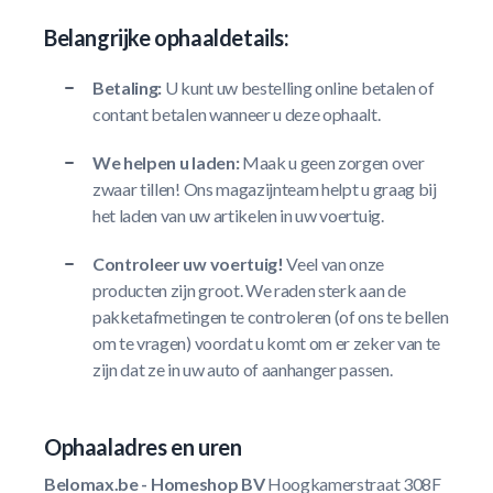
Belangrijke ophaaldetails:
Betaling:
U kunt uw bestelling online betalen of
contant betalen wanneer u deze ophaalt.
We helpen u laden:
Maak u geen zorgen over
zwaar tillen! Ons magazijnteam helpt u graag bij
het laden van uw artikelen in uw voertuig.
Controleer uw voertuig!
Veel van onze
producten zijn groot. We raden sterk aan de
pakketafmetingen te controleren (of ons te bellen
om te vragen) voordat u komt om er zeker van te
zijn dat ze in uw auto of aanhanger passen.
Ophaaladres en uren
Belomax.be - Homeshop BV
Hoogkamerstraat 308F