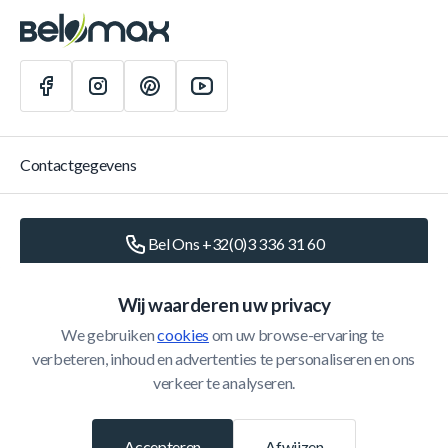
Contactgegevens
Bel Ons +32(0)3 336 31 60
Schrijf Ons
info@belomax.com
Wij waarderen uw privacy
We gebruiken 
cookies
 om uw browse-ervaring te 
Routebeschrijving naar de Belomax
verbeteren, inhoud en advertenties te personaliseren en ons 
verkeer te analyseren.
Categorieën
Accepteren
Afwijzen