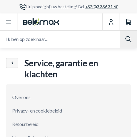
Hulp nodig bij uw bestelling? Bel
+32(0)3 336 31 60
Ga naar de inhoud
Ik ben op zoek naar...
Service, garantie en
klachten
Over ons
Privacy- en cookiebeleid
Retourbeleid