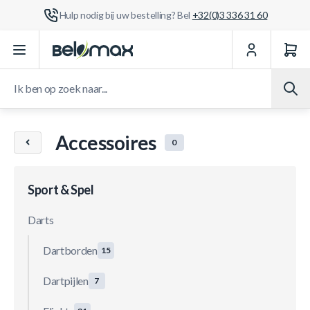
Hulp nodig bij uw bestelling? Bel
+32(0)3 336 31 60
Ga naar de inhoud
Ik ben op zoek naar...
Accessoires
0
Sport & Spel
Darts
Dartborden
15
Dartpijlen
7