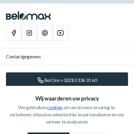
Contactgegevens
Bel Ons +32(0)3 336 31 60
Schrijf Ons
info@belomax.com
Wij waarderen uw privacy
We gebruiken 
cookies
 om uw browse-ervaring te 
Routebeschrijving naar de Belomax
verbeteren, inhoud en advertenties te personaliseren en ons 
verkeer te analyseren.