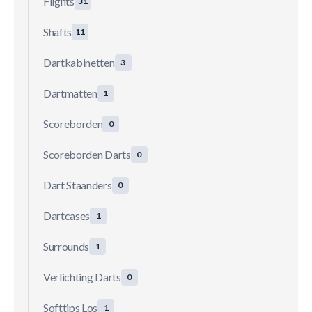
Flights
31
Shafts
11
Dartkabinetten
3
Dartmatten
1
Scoreborden
0
Scoreborden Darts
0
Dart Staanders
0
Dartcases
1
Surrounds
1
Verlichting Darts
0
Softtips Los
1