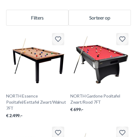
Filters
Sorteer op
NORTH Essence
NORTH Gardone Pooltafel
Pooltafel/Eettafel Zwart/Walnut
Zwart/Rood 7FT
7FT
€ 699.–
€ 2.499.–