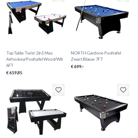
TopTable Twist 2in1 Max
NORTH Gardone Pooltafel
Airhockey/Pooltafel Wood/Wit
Zwart/Blauw 7FT
6FT
€ 699.–
€ 619,85