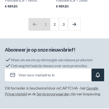
Pooltafel 6,5FT Wood
Pooltafel 6,5FT Zwart
€ 489,85
€ 489,85
1
2
3
U leest momenteel pagina
Pagina
Pagina
Abonneer je op onze nieuwsbrief!
Wees als eerste op de hoogte van nieuwe producten
Ontvang het laatste nieuws over onze promoties
E-mailadres
Dit formulier is beschermd door reCAPTCHA - het
Google
Privacybeleid
en de
Servicevoorwaarden
zijn van toepassing.