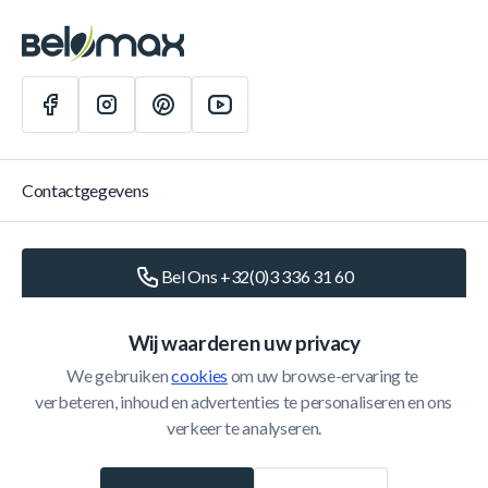
Contactgegevens
Bel Ons +32(0)3 336 31 60
Schrijf Ons
info@belomax.com
Wij waarderen uw privacy
We gebruiken 
cookies
 om uw browse-ervaring te 
Routebeschrijving naar de Belomax
verbeteren, inhoud en advertenties te personaliseren en ons 
verkeer te analyseren.
Categorieën