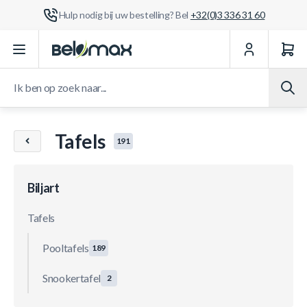
Hulp nodig bij uw bestelling? Bel
+32(0)3 336 31 60
Ga naar de inhoud
Ik ben op zoek naar...
Tafels
191
Biljart
Tafels
Pooltafels
189
Snookertafel
2