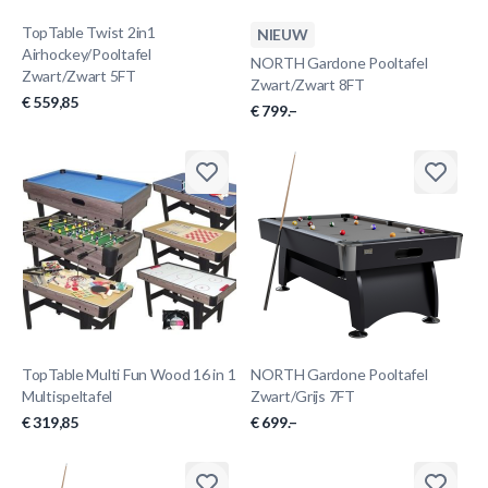
TopTable Twist 2in1
NIEUW
Airhockey/Pooltafel
NORTH Gardone Pooltafel
Zwart/Zwart 5FT
Zwart/Zwart 8FT
€ 559,85
€ 799.–
TopTable Multi Fun Wood 16 in 1
NORTH Gardone Pooltafel
Multispeltafel
Zwart/Grijs 7FT
€ 319,85
€ 699.–