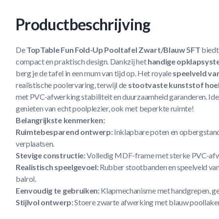
Productbeschrijving
De
TopTable Fun Fold-Up Pooltafel Zwart/Blauw 5FT
biedt 
compact en praktisch design. Dankzij het
handige opklapsys
berg je de tafel in een mum van tijd op. Het royale
speelveld va
realistische poolervaring, terwijl de
stootvaste kunststof ho
met PVC-afwerking stabiliteit en duurzaamheid garanderen. Idea
genieten van echt poolplezier, ook met beperkte ruimte!
Belangrijkste kenmerken:
Ruimtebesparend ontwerp:
Inklapbare poten en opbergstan
verplaatsen.
Stevige constructie:
Volledig MDF-frame met sterke PVC-afwe
Realistisch speelgevoel:
Rubber stootbanden en speelveld van
balrol.
Eenvoudig te gebruiken:
Klapmechanisme met handgrepen, ge
Stijlvol ontwerp:
Stoere zwarte afwerking met blauw poollaken –