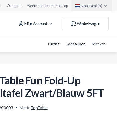
s
Over ons
Neem contact met ons op
Nederland (nl)
Mijn Account
Winkelwagen
Outlet
Cadeaubon
Merken
Table Fun Fold-Up
ltafel Zwart/Blauw 5FT
PC0003
Merk:
TopTable