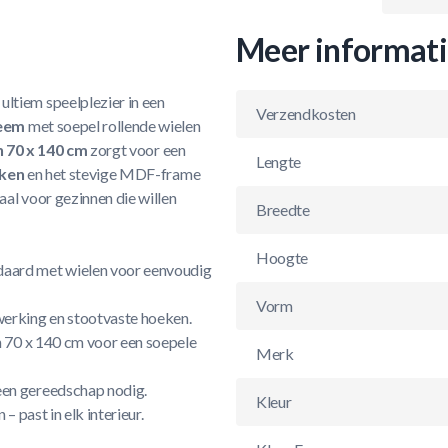
Meer informat
ultiem speelplezier in een
Verzendkosten
teem
met soepel rollende wielen
n 70 x 140 cm
zorgt voor een
Lengte
eken
en het stevige MDF-frame
al voor gezinnen die willen
Breedte
Hoogte
daard met wielen voor eenvoudig
Vorm
rking en stootvaste hoeken.
 70 x 140 cm voor een soepele
Merk
en gereedschap nodig.
Kleur
 past in elk interieur.