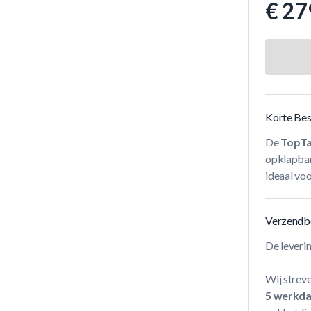
€ 27
Korte Bes
De
TopTa
opklapbare
ideaal vo
Verzendb
De leveri
Wij streve
5 werkd