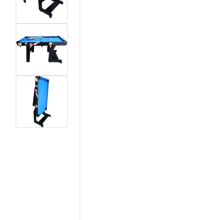
View larger image
View larger image