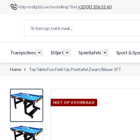
Hulp nodig bij uw bestelling? Bel
+32(0)3 336 31 60
Ga naar de inhoud
Ik ben op zoek naar...
Trampolines
Biljart
Speeltafels
Sport & Spe
Home
TopTable Fun Fold-Up Pooltafel Zwart/Blauw 5FT
View larger image
NIET OP VOORRAAD
View larger image