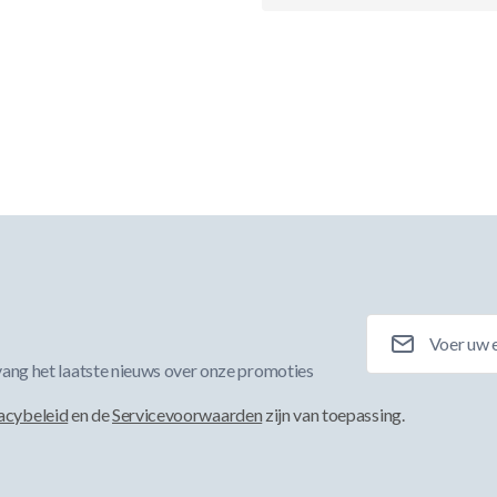
E-mailadres
ang het laatste nieuws over onze promoties
acybeleid
en de
Servicevoorwaarden
zijn van toepassing.