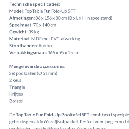
Technische specificaties:
Model:
TopTable Fun Fold-Up 5FT
Afmetingen:
86 x 156 x 80 cm (B x L x H in speelstand)
Speelmaat:
70 x 140 cm
Gewicht:
39 kg
Materiaal:
MDF met PVC-afwerking
Stootbanden:
Rubber
Verpakkingsmaat:
165 x 95 x 15 cm
Meegeleverde accessoires:
Set poolballen (Ø 51 mm)
2 keus
Triangle
Krijtjes
Borstel
De
TopTable Fun Fold-Up Pooltafel 5FT
combineert speelplez
gebruiksgemak in één stijlvol pakket. Perfect voor jong en oud d
poolplezier – makkelijk op te zetten én op te bergen.