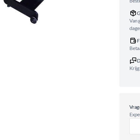
best
G
Van 
dage
F
Betaa
D
Krijg
Vrag
Exper