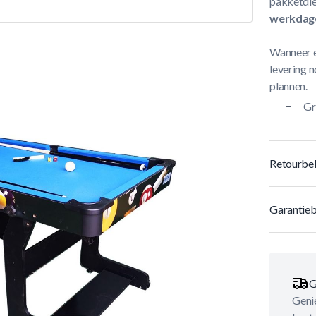
pakketdie
werkdag
Wanneer e
levering n
plannen.
Gr
Retourbel
Garantieb
G
Genie