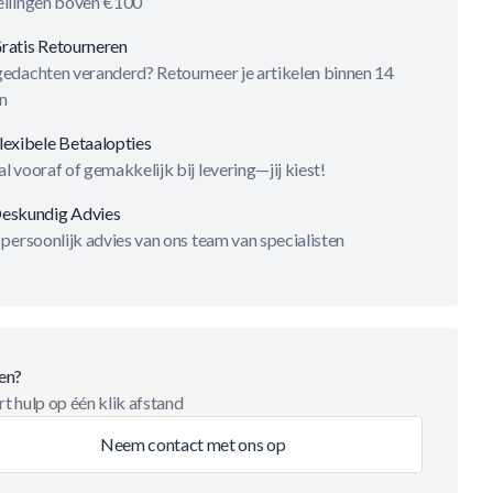
ellingen boven €100
ratis Retourneren
gedachten veranderd? Retourneer je artikelen binnen 14
n
lexibele Betaalopties
l vooraf of gemakkelijk bij levering—jij kiest!
eskundig Advies
 persoonlijk advies van ons team van specialisten
en?
t hulp op één klik afstand
Neem contact met ons op