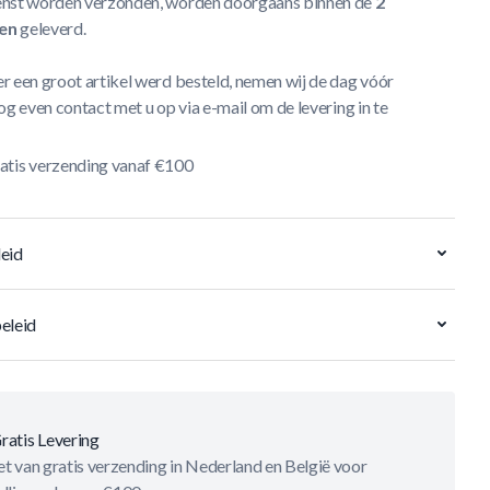
nst worden verzonden, worden doorgaans binnen de
2
en
geleverd.
r een groot artikel werd besteld, nemen wij de dag vóór
og even contact met u op via e-mail om de levering in te
atis verzending vanaf €100
eid
eleid
ratis Levering
t van gratis verzending in Nederland en België voor