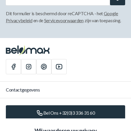
Dit formulier is beschermd door reCAPTCHA - het
Google
Privacybeleid
en de
Servicevoorwaarden
zijn van toepassing.
Contactgegevens
Bel Ons +32(0)3 336 31 60
Schrijf Ons
info@belomax.com
Wij waarderen uw privacy