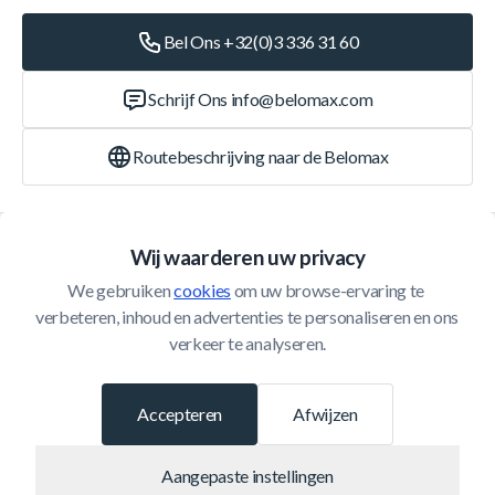
Bel Ons +32(0)3 336 31 60
Schrijf Ons
info@belomax.com
Routebeschrijving naar de Belomax
Categorieën
Wij waarderen uw privacy
We gebruiken 
cookies
 om uw browse-ervaring te 
Klantenservice
verbeteren, inhoud en advertenties te personaliseren en ons 
verkeer te analyseren.
© 2026 Belomax
Ontwikkeld door
Accepteren
Afwijzen
Aangepaste instellingen