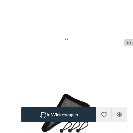
1/1
Ladder Platform –
Schoenenzakje
SKU:
BERG.51.30.90.00
Merk:
Berg Toys
€ 22,99
Op voorraad
Aantal
In Winkelwagen