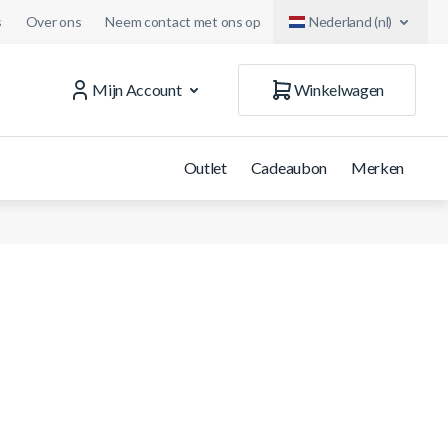
s
Over ons
Neem contact met ons op
Nederland (nl)
Mijn Account
Winkelwagen
Outlet
Cadeaubon
Merken