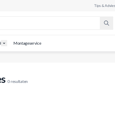
Tips & Advie
l
Montageservice
es
0
resultaten