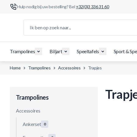
Hulp nodig bij uw bestelling? Bel
+32(0)3 336 31 60
Ga naar de inhoud
Ik ben op zoek naar...
Trampolines
Biljart
Speeltafels
Sport & Spe
Home
Trampolines
Accessoires
Trapjes
Trapj
Trampolines
Accessoires
Ankerset
0