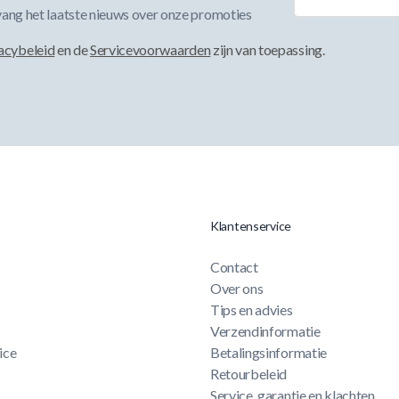
ang het laatste nieuws over onze promoties
acybeleid
en de
Servicevoorwaarden
zijn van toepassing.
Klantenservice
Contact
Over ons
Tips en advies
Verzendinformatie
ice
Betalingsinformatie
Retourbeleid
Service, garantie en klachten