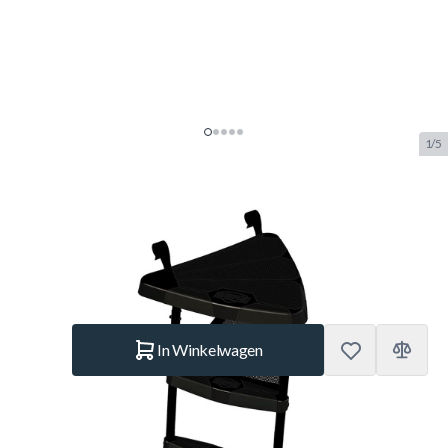
1/5
Berg Ladder Platform + Ladder M
SKU:
BERG.35.90.55.01
Merk:
Berg Toys
€ 110.–
Op voorraad
Aantal
In Winkelwagen
Korte Beschrijving