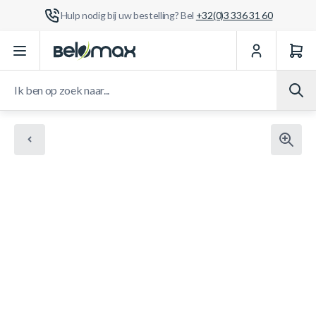
Hulp nodig bij uw bestelling? Bel
+32(0)3 336 31 60
Ga naar de inhoud
Ik ben op zoek naar...