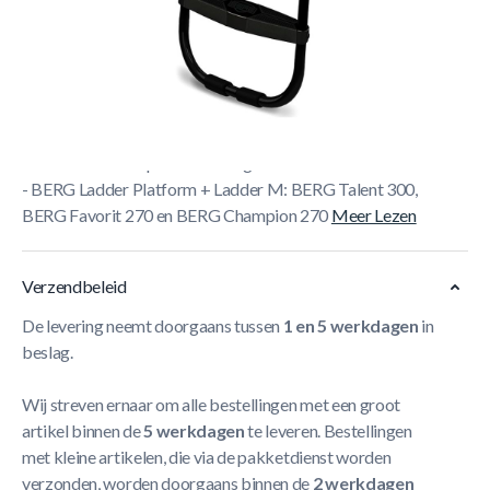
Maak je BERG Trampoline compleet met het BERG
Ladder Platform + BERG Ladder.
- Handig schoenennetje
- De sterke tredes hebben een goed grip en laten water
snel door zodat je niet uitglijdt
- Duurzaam door poedercoating
- BERG Ladder Platform + Ladder M: BERG Talent 300,
BERG Favorit 270 en BERG Champion 270
Meer Lezen
Verzendbeleid
De levering neemt doorgaans tussen
1 en 5 werkdagen
in
beslag.
Wij streven ernaar om alle bestellingen met een groot
artikel binnen de
5 werkdagen
te leveren. Bestellingen
met kleine artikelen, die via de pakketdienst worden
verzonden, worden doorgaans binnen de
2 werkdagen