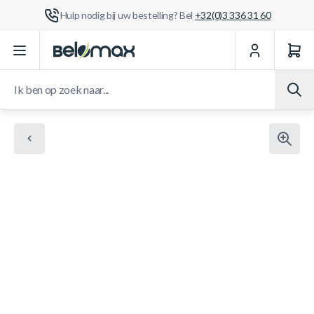
Hulp nodig bij uw bestelling? Bel
+32(0)3 336 31 60
Ga naar de inhoud
Ik ben op zoek naar...