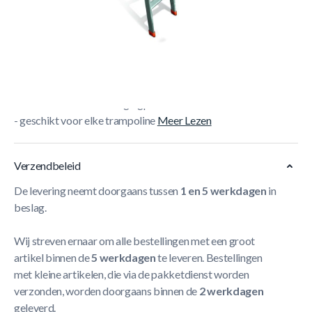
Met de trampolineladder van Etan kan je makkelijk op en
af de trampoline klimmen.
- gemakkelijke opstap van uw trampoline
- gegalvaniseerd staal
- antislipcoating
- beschermende bevestigingpunten
- geschikt voor elke trampoline
Meer Lezen
Verzendbeleid
De levering neemt doorgaans tussen
1 en 5 werkdagen
in
beslag.
Wij streven ernaar om alle bestellingen met een groot
artikel binnen de
5 werkdagen
te leveren. Bestellingen
met kleine artikelen, die via de pakketdienst worden
verzonden, worden doorgaans binnen de
2 werkdagen
geleverd.