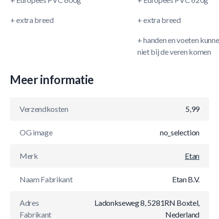
+ extra breed
+ extra breed
+ handen en voeten kunn
niet bij de veren komen
Meer informatie
Verzendkosten
5,99
OG image
no_selection
Merk
Etan
Naam Fabrikant
Etan B.V.
Adres
Ladonkseweg 8, 5281RN Boxtel,
Fabrikant
Nederland