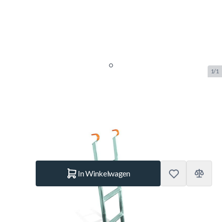
1/1
Etan Trampoline Ladder 50 S
SKU:
ETAN.EPL50
Merk:
Etan
€ 26.–
Op voorraad
Aantal
In Winkelwagen
Korte Beschrijving