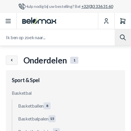
Hulp nodig bij uw bestelling? Bel
+32(0)3 336 31 60
Ga naar de inhoud
Ik ben op zoek naar...
Onderdelen
1
Sport & Spel
Basketbal
Basketballen
8
Basketbalpalen
15