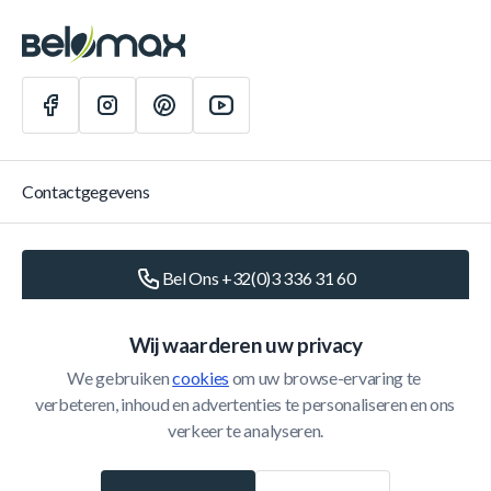
Contactgegevens
Bel Ons +32(0)3 336 31 60
Schrijf Ons
info@belomax.com
Wij waarderen uw privacy
We gebruiken 
cookies
 om uw browse-ervaring te 
Routebeschrijving naar de Belomax
verbeteren, inhoud en advertenties te personaliseren en ons 
verkeer te analyseren.
Categorieën