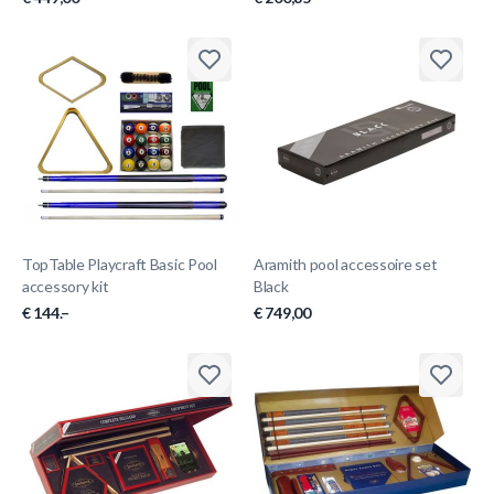
TopTable Playcraft Basic Pool
Aramith pool accessoire set
accessory kit
Black
€ 144.–
€ 749,00