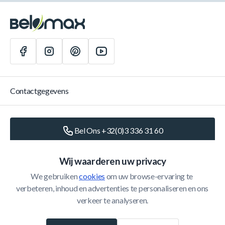
Contactgegevens
Bel Ons +32(0)3 336 31 60
Schrijf Ons
info@belomax.com
Wij waarderen uw privacy
We gebruiken 
cookies
 om uw browse-ervaring te 
Routebeschrijving naar de Belomax
verbeteren, inhoud en advertenties te personaliseren en ons 
verkeer te analyseren.
Categorieën