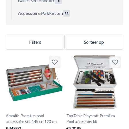
Ballen Sets Snooker
8
Accessoire Pakketten
11
Filters
Sorteer op
Aramith Premium pool
TopTable Playcraft Premium
accessoire set 145 en 120 cm
Pool accessory kit
€ 449,00
€ 200,85