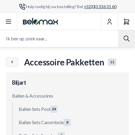
Hulp nodig bij uw bestelling? Bel
+32(0)3 336 31 60
Ga naar de inhoud
Ik ben op zoek naar...
Accessoire Pakketten
11
Biljart
Ballen & Accessoires
Ballen Sets Pool
24
Ballen Sets Carombole
8