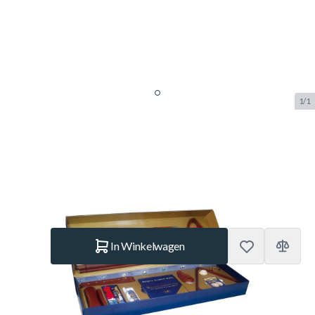
1/1
Accessoires Kit Aramith Pro-Cup
SKU:
BUF.2557.062
Merk:
Aramith
€ 619.–
Op voorraad
Aantal
In Winkelwagen
Korte Beschrijving