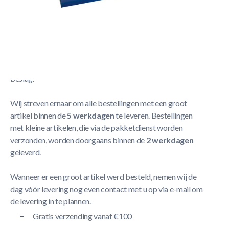
- All-Inclusive accessoire-kit pool
Meer Lezen
Verzendbeleid
De levering neemt doorgaans tussen
1 en 5 werkdagen
in
beslag.
Wij streven ernaar om alle bestellingen met een groot
artikel binnen de
5 werkdagen
te leveren. Bestellingen
met kleine artikelen, die via de pakketdienst worden
verzonden, worden doorgaans binnen de
2 werkdagen
geleverd.
Wanneer er een groot artikel werd besteld, nemen wij de
dag vóór levering nog even contact met u op via e-mail om
de levering in te plannen.
Gratis verzending vanaf €100