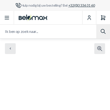
Hulp nodig bij uw bestelling? Bel
+32(0)3 336 31 60
Ga naar de inhoud
Ik ben op zoek naar...