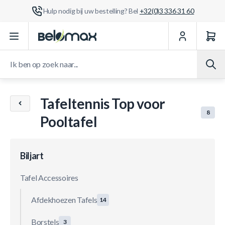
Hulp nodig bij uw bestelling? Bel
+32(0)3 336 31 60
Ga naar de inhoud
Ik ben op zoek naar...
Tafeltennis Top voor
8
Pooltafel
Biljart
Tafel Accessoires
Afdekhoezen Tafels
14
Borstels
3