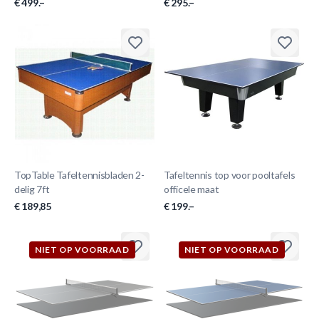
€ 499.–
€ 295.–
TopTable Tafeltennisbladen 2-
Tafeltennis top voor pooltafels
delig 7ft
officele maat
€ 189,85
€ 199.–
NIET OP VOORRAAD
NIET OP VOORRAAD