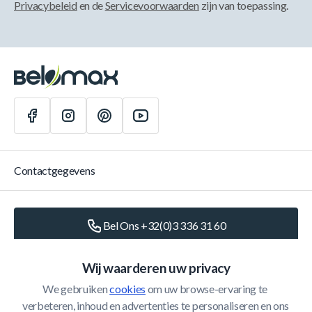
Privacybeleid
en de
Servicevoorwaarden
zijn van toepassing.
Contactgegevens
Bel Ons +32(0)3 336 31 60
Schrijf Ons
info@belomax.com
Wij waarderen uw privacy
We gebruiken 
cookies
 om uw browse-ervaring te 
Routebeschrijving naar de Belomax
verbeteren, inhoud en advertenties te personaliseren en ons 