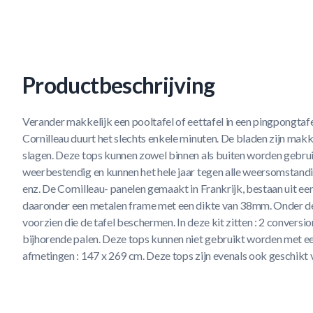
Productbeschrijving
Verander makkelijk een pooltafel of eettafel in een pingpongtaf
Cornilleau duurt het slechts enkele minuten. De bladen zijn makkel
slagen. Deze tops kunnen zowel binnen als buiten worden gebrui
weerbestendig en kunnen het hele jaar tegen alle weersomstandig
enz. De Cornilleau- panelen gemaakt in Frankrijk, bestaan uit e
daaronder een metalen frame met een dikte van 38mm. Onder de 
voorzien die de tafel beschermen. In deze kit zitten : 2 conversio
bijhorende palen. Deze tops kunnen niet gebruikt worden met ee
afmetingen : 147 x 269 cm. Deze tops zijn evenals ook geschikt v