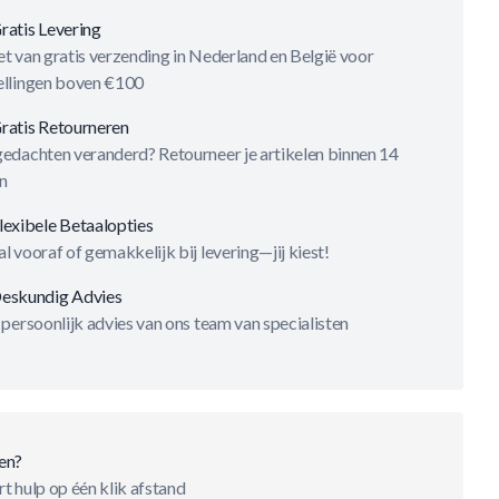
ratis Levering
t van gratis verzending in Nederland en België voor
ellingen boven €100
ratis Retourneren
gedachten veranderd? Retourneer je artikelen binnen 14
n
lexibele Betaalopties
l vooraf of gemakkelijk bij levering—jij kiest!
eskundig Advies
 persoonlijk advies van ons team van specialisten
en?
t hulp op één klik afstand