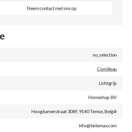
Neem contact met ons op
ie
no_selection
Cornilleau
Lichtgrijs
Homeshop BV
Hoogkamerstraat 308F, 9140 Temse, België
info@belomax.com