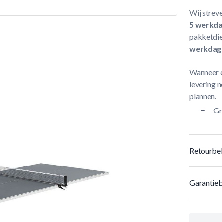
Wij streve
5 werkd
pakketdie
werkdag
Wanneer e
levering n
plannen.
Gr
Retourbel
Garantieb