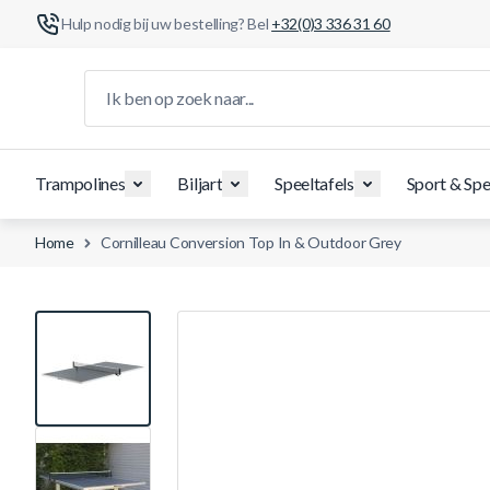
Hulp nodig bij uw bestelling? Bel
+32(0)3 336 31 60
Ga naar de inhoud
Ik ben op zoek naar...
Trampolines
Biljart
Speeltafels
Sport & Spe
Home
Cornilleau Conversion Top In & Outdoor Grey
View larger image
View larger image