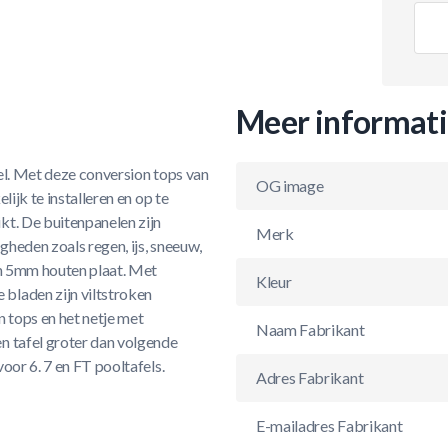
Meer informat
el. Met deze conversion tops van
OG image
ijk te installeren en op te
kt. De buitenpanelen zijn
Merk
heden zoals regen, ijs, sneeuw,
en 5mm houten plaat. Met
Kleur
bladen zijn viltstroken
n tops en het netje met
Naam Fabrikant
n tafel groter dan volgende
oor 6. 7 en FT pooltafels.
Adres Fabrikant
E-mailadres Fabrikant