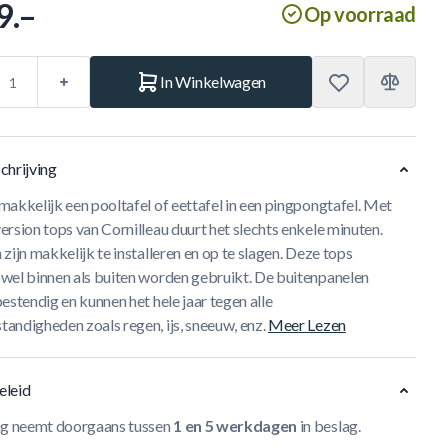
9.–
Op voorraad
In Winkelwagen
chrijving
akkelijk een pooltafel of eettafel in een pingpongtafel. Met
rsion tops van Cornilleau duurt het slechts enkele minuten.
zijn makkelijk te installeren en op te slagen. Deze tops
wel binnen als buiten worden gebruikt. De buitenpanelen
estendig en kunnen het hele jaar tegen alle
andigheden zoals regen, ijs, sneeuw, enz.
Meer Lezen
eleid
ng neemt doorgaans tussen
1 en 5 werkdagen
in beslag.