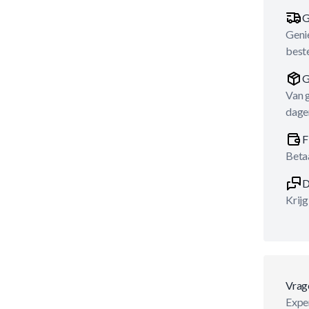
G
Genie
best
G
Van 
dage
F
Betaa
D
Krijg
Vrag
Exper