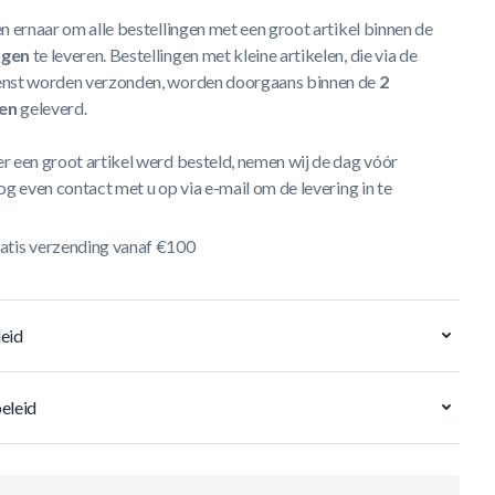
n ernaar om alle bestellingen met een groot artikel binnen de
agen
te leveren. Bestellingen met kleine artikelen, die via de
nst worden verzonden, worden doorgaans binnen de
2
en
geleverd.
r een groot artikel werd besteld, nemen wij de dag vóór
og even contact met u op via e-mail om de levering in te
atis verzending vanaf €100
eid
eleid