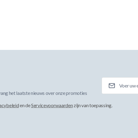
E-mailadres
ang het laatste nieuws over onze promoties
acybeleid
en de
Servicevoorwaarden
zijn van toepassing.