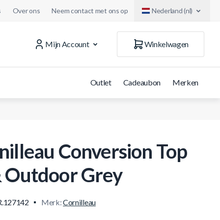
s
Over ons
Neem contact met ons op
Nederland (nl)
Mijn Account
Winkelwagen
Outlet
Cadeaubon
Merken
nilleau Conversion Top
& Outdoor Grey
.127142
Merk:
Cornilleau