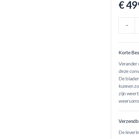
€ 49
Aantal
Korte Bes
Verander m
deze conve
De bladen 
kunnen zo
zijn weerb
weersomst
Verzendb
De leveri