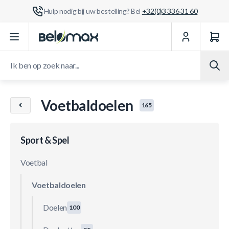
Hulp nodig bij uw bestelling? Bel
+32(0)3 336 31 60
Ga naar de inhoud
Ik ben op zoek naar...
Voetbaldoelen
165
Sport & Spel
Voetbal
Voetbaldoelen
Doelen
100