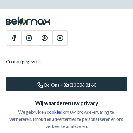
Contactgegevens
Bel Ons +32(0)3 336 31 60
Schrijf Ons
info@belomax.com
Wij waarderen uw privacy
We gebruiken 
cookies
 om uw browse-ervaring te 
Routebeschrijving naar de Belomax
verbeteren, inhoud en advertenties te personaliseren en ons 
verkeer te analyseren.