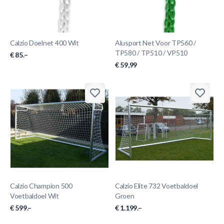
Calzio Doelnet 400 Wit
Alusport Net Voor TP560 /
TP580 / TP510 / VP510
€ 85.–
€ 59,99
Calzio Champion 500
Calzio Elite 732 Voetbaldoel
Voetbaldoel Wit
Groen
€ 599.–
€ 1.199.–