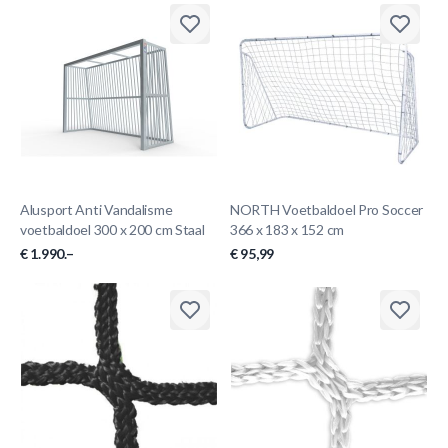
Alusport Anti Vandalisme
NORTH Voetbaldoel Pro Soccer
voetbaldoel 300 x 200 cm Staal
366 x 183 x 152 cm
€ 1.990.–
€ 95,99