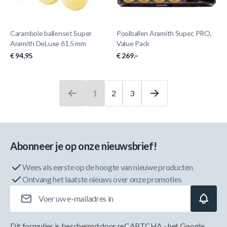
Carambole ballenset Super
Poolballen Aramith Super, PRO,
Aramith DeLuxe 61.5 mm
Value Pack
€ 94,95
€ 269.–
1
2
3
U leest momenteel pagina
Pagina
Pagina
Abonneer je op onze nieuwsbrief!
Wees als eerste op de hoogte van nieuwe producten
Ontvang het laatste nieuws over onze promoties
E-mailadres
Dit formulier is beschermd door reCAPTCHA - het
Google