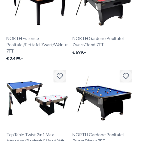
NORTH Essence
NORTH Gardone Pooltafel
Pooltafel/Eettafel Zwart/Walnut
Zwart/Rood 7FT
7FT
€ 699.–
€ 2.499.–
TopTable Twist 2in1 Max
NORTH Gardone Pooltafel
Airhockey/Pooltafel Wood/Wit
Zwart/Blauw 7FT