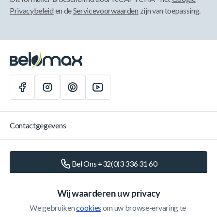
Privacybeleid
en de
Servicevoorwaarden
zijn van toepassing.
Contactgegevens
Bel Ons +32(0)3 336 31 60
Schrijf Ons
info@belomax.com
Wij waarderen uw privacy
We gebruiken 
cookies
 om uw browse-ervaring te 
Routebeschrijving naar de Belomax