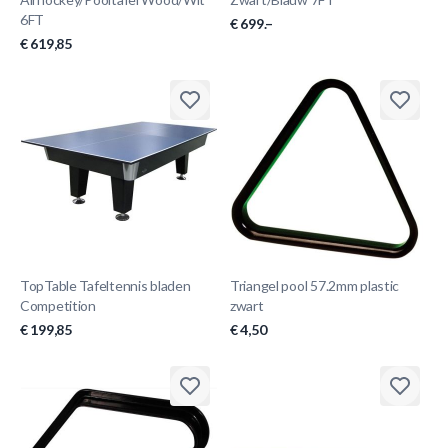
6FT
€ 699.–
€ 619,85
TopTable Tafeltennis bladen
Triangel pool 57.2mm plastic
Competition
zwart
€ 199,85
€ 4,50