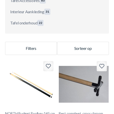
Tafel Accessoires
60
Interieur Aankleding
31
Tafel onderhoud
22
Filters
Sorteer op
NORTH Budget Poolkeu 145 cm
Rest compleet, cross chroom