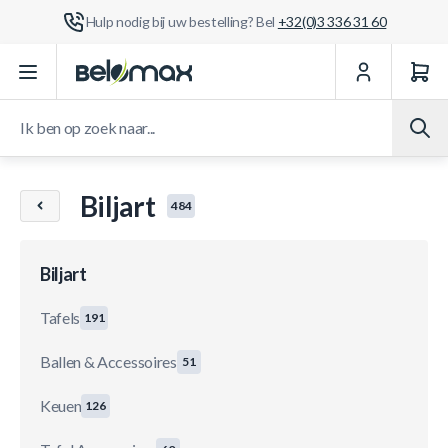
Hulp nodig bij uw bestelling? Bel
+32(0)3 336 31 60
Ga naar de inhoud
Ik ben op zoek naar...
Biljart
484
Biljart
Tafels
191
Ballen & Accessoires
51
Keuen
126