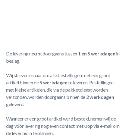
- Veilig en ruimtebesparend
- Onopvallend wegbergen
- Tot maximaal 4 keuen
Meer Lezen
Verzendbeleid
De levering neemt doorgaans tussen
1 en 5 werkdagen
in
beslag.
Wij streven ernaar om alle bestellingen met een groot
artikel binnen de
5 werkdagen
te leveren. Bestellingen
met kleine artikelen, die via de pakketdienst worden
verzonden, worden doorgaans binnen de
2 werkdagen
geleverd.
Wanneer er een groot artikel werd besteld, nemen wij de
dag vóór levering nog even contact met u op via e-mail om
de levering in te plannen.