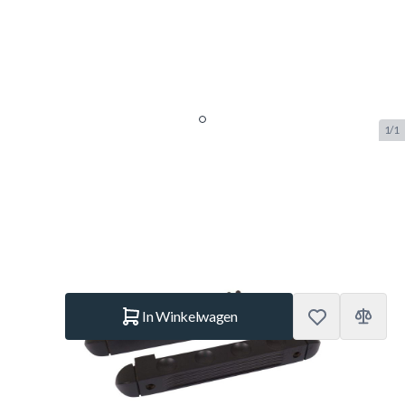
1/1
Keurek voor 4 keuen - Zwart
SKU:
BUF.3204.003
Merk:
Buffalo
€ 13,95
Op voorraad
Aantal
In Winkelwagen
Korte Beschrijving