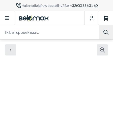
Hulp nodig bij uw bestelling? Bel
+32(0)3 336 31 60
Ga naar de inhoud
Ik ben op zoek naar...