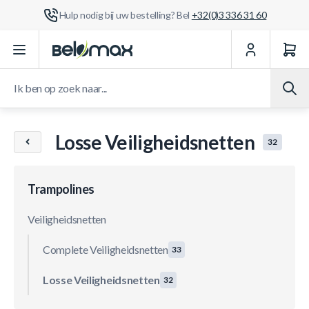
Hulp nodig bij uw bestelling? Bel
+32(0)3 336 31 60
Ga naar de inhoud
Ik ben op zoek naar...
Losse Veiligheidsnetten
32
Trampolines
Veiligheidsnetten
Complete Veiligheidsnetten
33
Losse Veiligheidsnetten
32