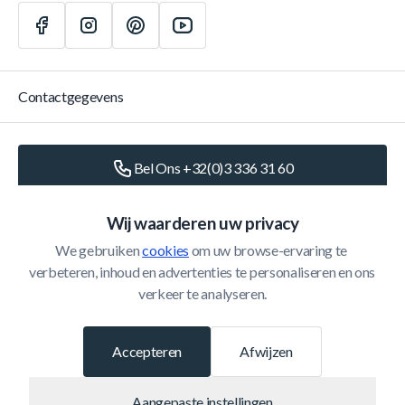
Contactgegevens
Bel Ons +32(0)3 336 31 60
Schrijf Ons
info@belomax.com
Wij waarderen uw privacy
We gebruiken 
cookies
 om uw browse-ervaring te 
Routebeschrijving naar de Belomax
verbeteren, inhoud en advertenties te personaliseren en ons 
verkeer te analyseren.
Categorieën
Accepteren
Afwijzen
Klantenservice
Aangepaste instellingen