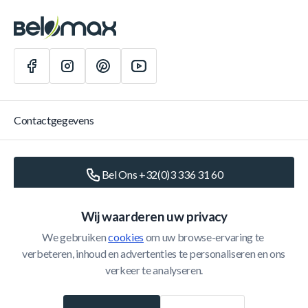
Contactgegevens
Bel Ons +32(0)3 336 31 60
Schrijf Ons
info@belomax.com
Wij waarderen uw privacy
We gebruiken 
cookies
 om uw browse-ervaring te 
Routebeschrijving naar de Belomax
verbeteren, inhoud en advertenties te personaliseren en ons 
verkeer te analyseren.
Categorieën