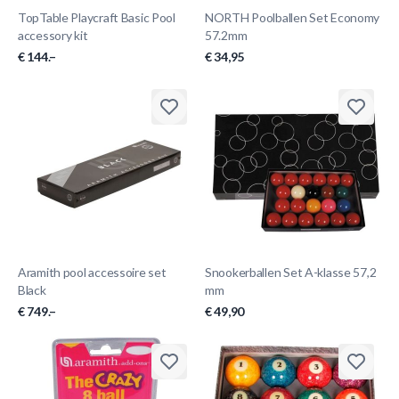
TopTable Playcraft Basic Pool
NORTH Poolballen Set Economy
accessory kit
57.2mm
€ 144.–
€ 34,95
Aramith pool accessoire set
Snookerballen Set A-klasse 57,2
Black
mm
€ 749.–
€ 49,90