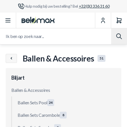
Hulp nodig bij uw bestelling? Bel
+32(0)3 336 31 60
Ga naar de inhoud
Ik ben op zoek naar...
Ballen & Accessoires
51
Biljart
Ballen & Accessoires
Ballen Sets Pool
24
Ballen Sets Carombole
8