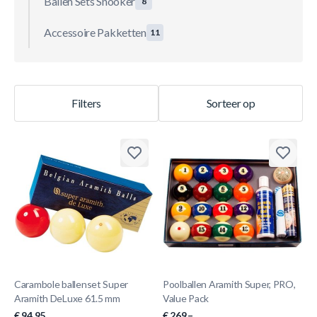
Ballen Sets Snooker
8
Accessoire Pakketten
11
Filters
Sorteer op
Carambole ballenset Super
Poolballen Aramith Super, PRO,
Aramith DeLuxe 61.5 mm
Value Pack
€ 94,95
€ 269.–