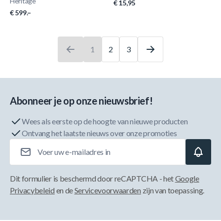
Heritage
€ 15,95
€ 599.–
1
2
3
U leest momenteel pagina
Pagina
Pagina
Abonneer je op onze nieuwsbrief!
Wees als eerste op de hoogte van nieuwe producten
Ontvang het laatste nieuws over onze promoties
E-mailadres
Dit formulier is beschermd door reCAPTCHA - het
Google
Privacybeleid
en de
Servicevoorwaarden
zijn van toepassing.