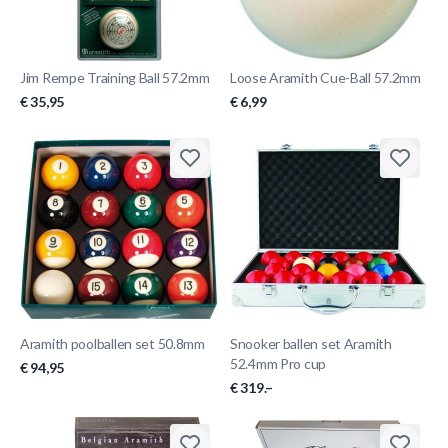
Jim Rempe Training Ball 57.2mm
Loose Aramith Cue-Ball 57.2mm
€ 35,95
€ 6,99
Aramith poolballen set 50.8mm
Snooker ballen set Aramith
52.4mm Pro cup
€ 94,95
€ 319.–