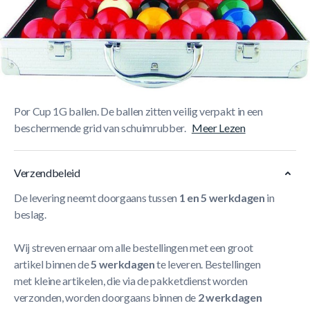
Korte Beschrijving
Speel je graag op een beetje niveau dan is het ideaal om je
eigen snookerballen mee te nemen. Aramith speelt in op
deze trend met deze prachtige draagbare set ballen.
De
luxe aluminium koffer bevat een complete set Aramith STC
Por Cup 1G ballen. De ballen zitten veilig verpakt in een
beschermende grid van schuimrubber.
Meer Lezen
Verzendbeleid
De levering neemt doorgaans tussen
1 en 5 werkdagen
in
beslag.
Wij streven ernaar om alle bestellingen met een groot
artikel binnen de
5 werkdagen
te leveren. Bestellingen
met kleine artikelen, die via de pakketdienst worden
verzonden, worden doorgaans binnen de
2 werkdagen