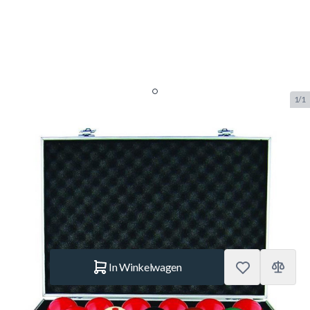
1/1
Snooker ballen set Aramith
52.4mm Pro cup
SKU:
BUF.2752.400
Merk:
Aramith
€ 319.–
Op voorraad
Aantal
In Winkelwagen