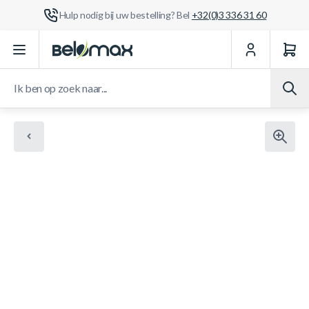
Hulp nodig bij uw bestelling? Bel
+32(0)3 336 31 60
Ga naar de inhoud
Ik ben op zoek naar...