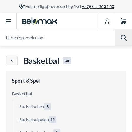
Hulp nodig bij uw bestelling? Bel
+32(0)3 336 31 60
Ga naar de inhoud
Ik ben op zoek naar...
Basketbal
38
Sport & Spel
Basketbal
Basketballen
8
Basketbalpalen
15