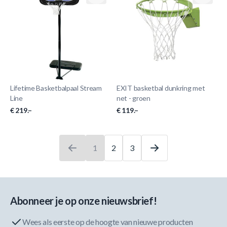
Lifetime Basketbalpaal Stream
EXIT basketbal dunkring met
Line
net - groen
€ 219.–
€ 119.–
1
2
3
U leest momenteel pagina
Pagina
Pagina
Abonneer je op onze nieuwsbrief!
Wees als eerste op de hoogte van nieuwe producten