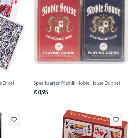
e Enkel
Speelkaarten Piatnik Noble House Dubbel
€ 8,95