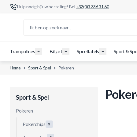
Hulp nodig bij uw bestelling? Bel
+32(0)3 336 31 60
Ga naar de inhoud
Ik ben op zoek naar...
Trampolines
Biljart
Speeltafels
Sport & Spe
Home
Sport & Spel
Pokeren
Poker
Sport & Spel
Pokeren
Pokerchips
3