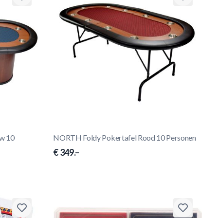
w 10
NORTH Foldy Pokertafel Rood 10 Personen
€ 349.–