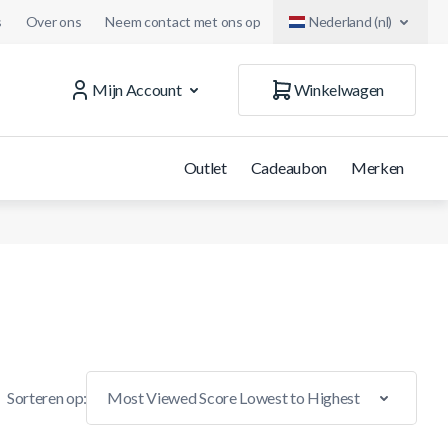
s
Over ons
Neem contact met ons op
Nederland (nl)
Mijn Account
Winkelwagen
Outlet
Cadeaubon
Merken
Sorteren op: