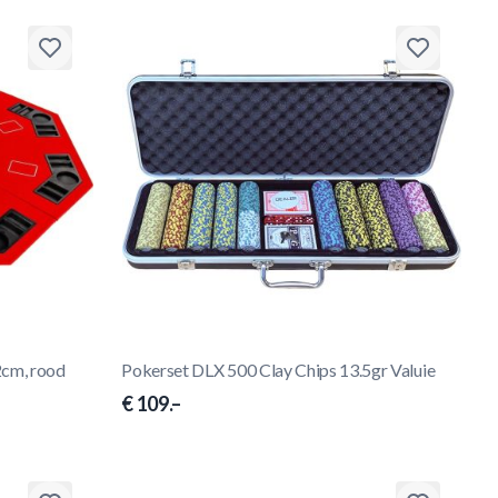
cm, rood
Pokerset DLX 500 Clay Chips 13.5gr Valuie
€ 109.–