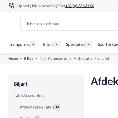
Hulp nodig bij uw bestelling? Bel
+32(0)3 336 31 60
Ga naar de inhoud
Ik ben op zoek naar...
Trampolines
Biljart
Speeltafels
Sport & Spe
Home
Biljart
Tafel Accessoires
Afdekplaten Pooltafel
Afdek
Biljart
Tafel Accessoires
Afdekhoezen Tafels
14