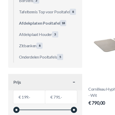
Borstels
3
Tafeltennis Top voor Pooltafel
8
Afdekplaten Pooltafel
18
Afdekplaat Houder
3
Zitbanken
8
Onderdelen Pooltafels
5
Prijs
filter
Cornilleau Hyp
Minimumwaarde
Maximale Waarde
- Wit
€
€
€ 790,00