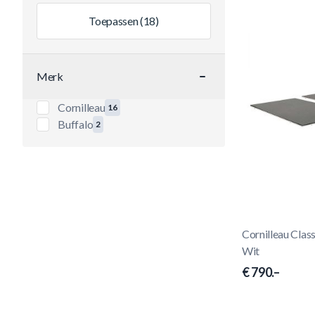
Toepassen
(18)
Merk
filter
Cornilleau
16
producten beschikbaar
Buffalo
2
producten beschikbaar
Cornilleau Class
Wit
€ 790.–