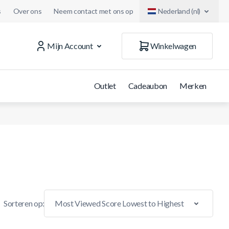
s
Over ons
Neem contact met ons op
Nederland (nl)
Mijn Account
Winkelwagen
Outlet
Cadeaubon
Merken
Sorteren op: