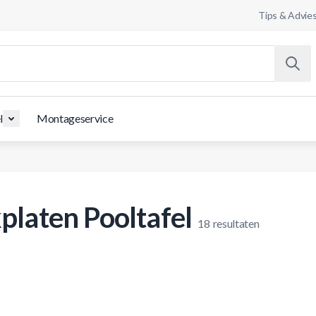
Tips & Advie
l
Montageservice
platen Pooltafel
18
resultaten