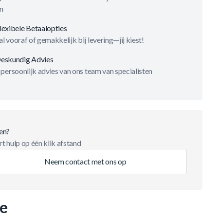
n
lexibele Betaalopties
l vooraf of gemakkelijk bij levering—jij kiest!
eskundig Advies
 persoonlijk advies van ons team van specialisten
en?
t hulp op één klik afstand
Neem contact met ons op
ie