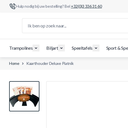
Hulp nodig bij uw bestelling? Bel
+32(0)3 336 31 60
Ga naar de inhoud
Ik ben op zoek naar...
Trampolines
Biljart
Speeltafels
Sport & Spe
Home
Kaarthouder Deluxe Piatnik
View larger image