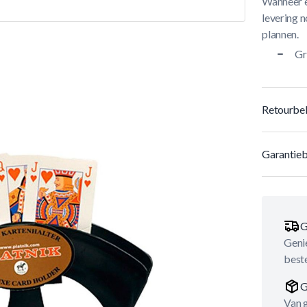
Wanneer e
levering n
plannen.
Gr
Retourbel
Garantieb
G
Genie
best
G
Van 