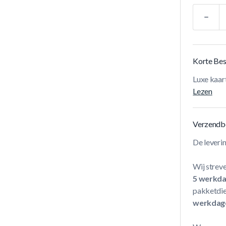
Aantal
Korte Bes
Luxe kaar
Lezen
Verzendb
De leveri
Wij streve
5 werkd
pakketdie
werkdag