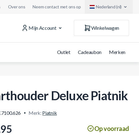
s
Over ons
Neem contact met ons op
Nederland (nl)
Mijn Account
Winkelwagen
Outlet
Cadeaubon
Merken
rthouder Deluxe Piatnik
.7100.626
Merk:
Piatnik
,95
Op voorraad