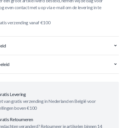
r een groot artikel werd besteld, nemen wij de dag vóór
og even contact met u op via e-mail om de levering in te
atis verzending vanaf €100
eid
eleid
ratis Levering
t van gratis verzending in Nederland en België voor
ellingen boven €100
ratis Retourneren
gedachten veranderd? Retourneer je artikelen binnen 14