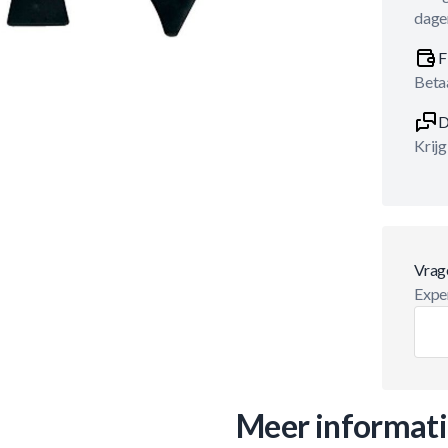
dage
F
Betaa
D
Krijg
Vrag
Exper
Meer informat