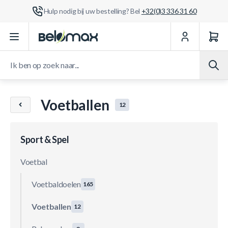
Hulp nodig bij uw bestelling? Bel
+32(0)3 336 31 60
Ga naar de inhoud
Ik ben op zoek naar...
Voetballen
12
Sport & Spel
Voetbal
Voetbaldoelen
165
Voetballen
12