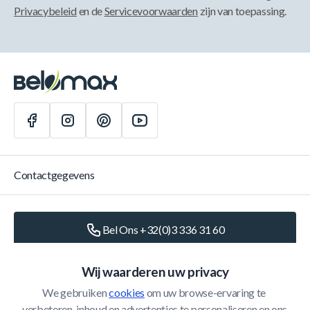
Privacybeleid
en de
Servicevoorwaarden
zijn van toepassing.
Contactgegevens
Bel Ons +32(0)3 336 31 60
Schrijf Ons
info@belomax.com
Wij waarderen uw privacy
We gebruiken 
cookies
 om uw browse-ervaring te 
Routebeschrijving naar de Belomax
verbeteren, inhoud en advertenties te personaliseren en ons 