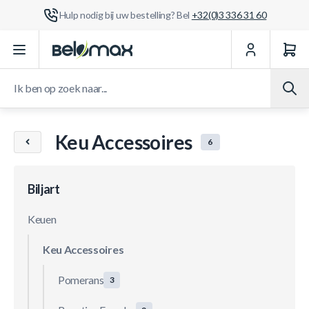
Hulp nodig bij uw bestelling? Bel
+32(0)3 336 31 60
Ga naar de inhoud
Ik ben op zoek naar...
Keu Accessoires
6
Biljart
Keuen
Keu Accessoires
Pomerans
3