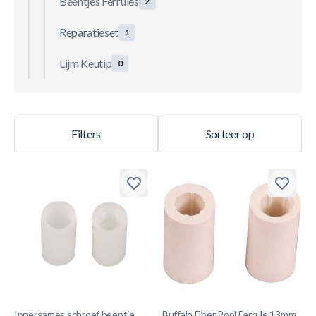
Beentjes Ferrules
2
Reparatieset
1
Lijm Keutip
0
Filters
Sorteer op
Innergames schroef beentje
Buffalo Fiber Pool Ferrule 13mm