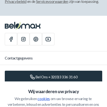
Privacybeleid
en de
Servicevoorwaarden
zijn van toepassing.
Contactgegevens
Bel Ons +32(0)3 336 31 60
Schrijf Ons
info@belomax.com
Wij waarderen uw privacy
We gebruiken 
cookies
 om uw browse-ervaring te 
Routebeschrijving naar de Belomax
verbeteren, inhoud en advertenties te personaliseren en ons 