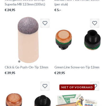
Superba M8 12.0mm (100st.)
(per stuk)
€ 24,95
€ 5.–
Click & Go Push-On-Tip 13mm
Green Line Screw-on-Tip 12mm
€ 39,95
€ 29,95
NIET OP VOORRAAD