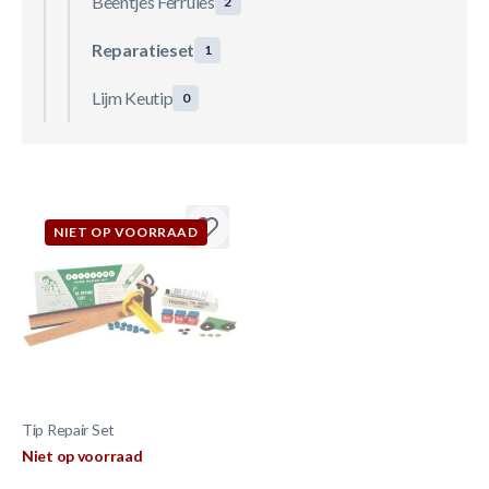
Beentjes Ferrules
2
Reparatieset
1
Lijm Keutip
0
NIET OP VOORRAAD
Tip Repair Set
Niet op voorraad