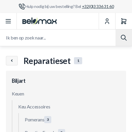
Hulp nodig bij uw bestelling? Bel
+32(0)3 336 31 60
Ga naar de inhoud
Ik ben op zoek naar...
Reparatieset
1
Biljart
Keuen
Keu Accessoires
Pomerans
3