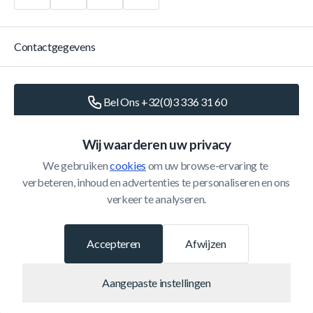
Contactgegevens
Bel Ons +32(0)3 336 31 60
Schrijf Ons
info@belomax.com
Wij waarderen uw privacy
We gebruiken 
cookies
 om uw browse-ervaring te 
Routebeschrijving naar de Belomax
verbeteren, inhoud en advertenties te personaliseren en ons 
verkeer te analyseren.
Categorieën
Accepteren
Afwijzen
Klantenservice
Aangepaste instellingen
© 2026 Belomax