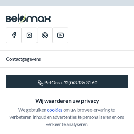
Contactgegevens
Bel Ons +32(0)3 336 31 60
Schrijf Ons
info@belomax.com
Wij waarderen uw privacy
We gebruiken 
cookies
 om uw browse-ervaring te 
Routebeschrijving naar de Belomax
verbeteren, inhoud en advertenties te personaliseren en ons 
verkeer te analyseren.