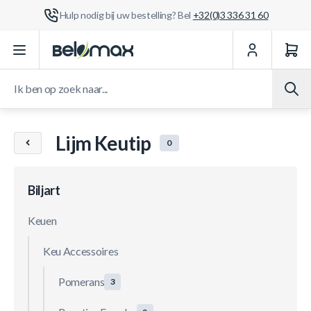
Hulp nodig bij uw bestelling? Bel
+32(0)3 336 31 60
Ga naar de inhoud
Ik ben op zoek naar...
Lijm Keutip
0
Biljart
Keuen
Keu Accessoires
Pomerans
3