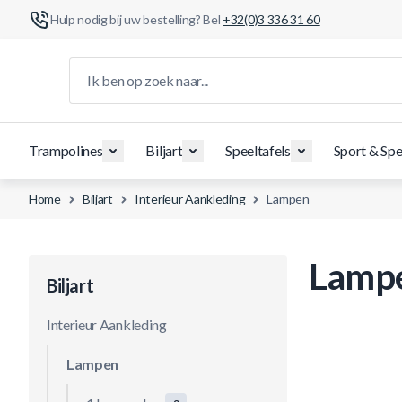
Hulp nodig bij uw bestelling? Bel
+32(0)3 336 31 60
Ga naar de inhoud
Ik ben op zoek naar...
Trampolines
Biljart
Speeltafels
Sport & Spe
Home
Biljart
Interieur Aankleding
Lampen
Lamp
Biljart
Interieur Aankleding
Lampen