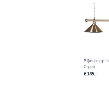
Biljartlamp poo
Copper
€ 185.–