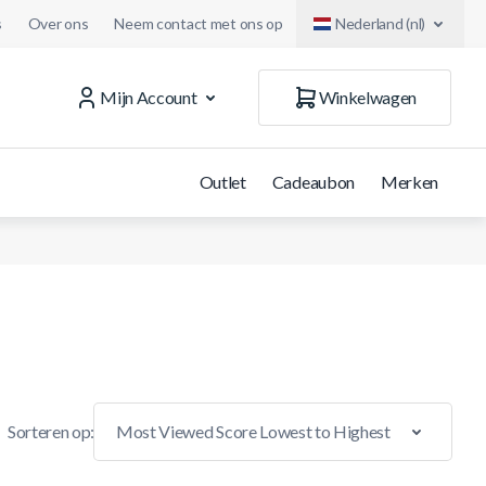
s
Over ons
Neem contact met ons op
Nederland (nl)
Mijn Account
Winkelwagen
Outlet
Cadeaubon
Merken
Sorteren op: