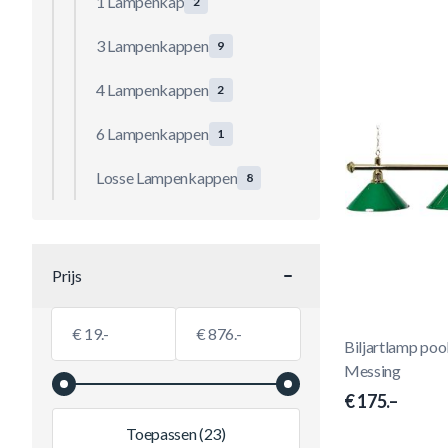
1 Lampenkap
2
3 Lampenkappen
9
4 Lampenkappen
2
6 Lampenkappen
1
Losse Lampenkappen
8
Prijs
filter
Minimumwaarde
Maximale Waarde
€
€
Biljartlamp poo
Messing
€ 175.–
Toepassen
(23)