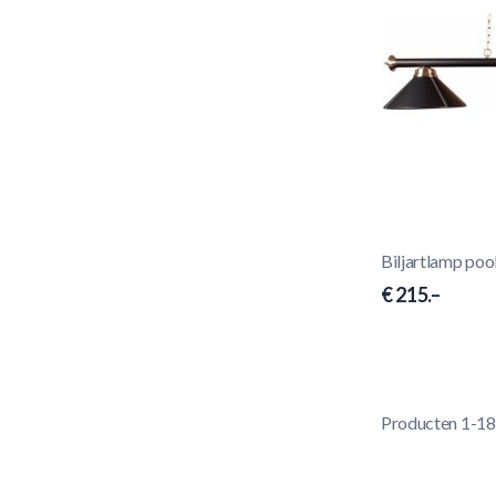
Biljartlamp poo
€ 215.–
Producten
1
-
18