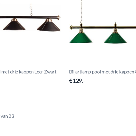
l met drie kappen Leer Zwart
Biljartlamp pool met drie kappen
€ 129.–
van
23