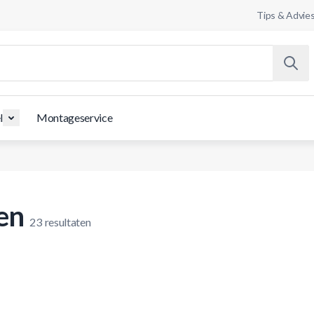
Tips & Advie
l
Montageservice
en
23
resultaten