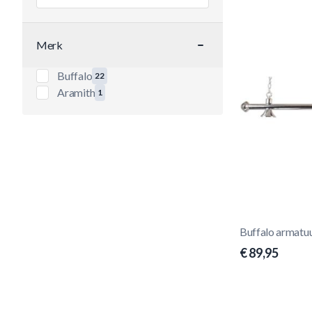
Merk
filter
Buffalo
22
producten beschikbaar
Aramith
1
producten beschikbaar
Buffalo armatuu
€ 89,95