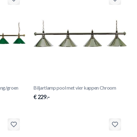
ing/groen
Biljartlamp pool met vier kappen Chroom
€ 229.–