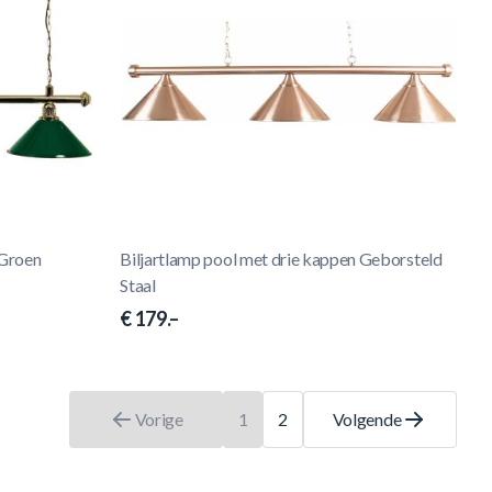
 Groen
Biljartlamp pool met drie kappen Geborsteld
Staal
€ 179.–
Vorige
1
2
Volgende
U leest momenteel pagina
Pagina