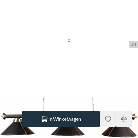
1/1
Biljartlamp pool met drie kappen
Leer Zwart
SKU:
BUF.3274.007
Merk:
Buffalo
€ 215.–
Op voorraad
Aantal
In Winkelwagen