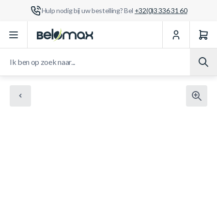
Hulp nodig bij uw bestelling? Bel
+32(0)3 336 31 60
Ga naar de inhoud
Ik ben op zoek naar...