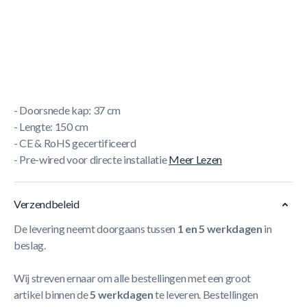
Korte Beschrijving
- Voor 7/8/9 ft pool tafels
- Maximum 60 Watt
- Uiterst sterk en duurzaam
- Goede lichtreflectie
- Doorsnede kap: 37 cm
- Lengte: 150 cm
- CE & RoHS gecertificeerd
- Pre-wired voor directe installatie
Meer Lezen
Verzendbeleid
De levering neemt doorgaans tussen
1 en 5 werkdagen
in
beslag.
Wij streven ernaar om alle bestellingen met een groot
artikel binnen de
5 werkdagen
te leveren. Bestellingen