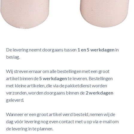
Korte Beschrijving
Buffalo Fiber Pool Ferrule 13mm (per stuk)
Meer Lezen
Verzendbeleid
De levering neemt doorgaans tussen
1 en 5 werkdagen
in
beslag.
Wij streven ernaar om alle bestellingen met een groot
artikel binnen de
5 werkdagen
te leveren. Bestellingen
met kleine artikelen, die via de pakketdienst worden
verzonden, worden doorgaans binnen de
2 werkdagen
geleverd.
Wanneer er een groot artikel werd besteld, nemen wij de
dag vóór levering nog even contact met u op via e-mail om
de levering in te plannen.