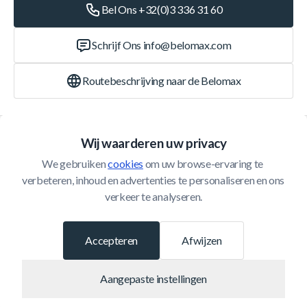
Bel Ons +32(0)3 336 31 60
Schrijf Ons
info@belomax.com
Routebeschrijving naar de Belomax
Categorieën
Wij waarderen uw privacy
We gebruiken 
cookies
 om uw browse-ervaring te 
Klantenservice
verbeteren, inhoud en advertenties te personaliseren en ons 
verkeer te analyseren.
© 2026 Belomax
Ontwikkeld door
Accepteren
Afwijzen
Aangepaste instellingen