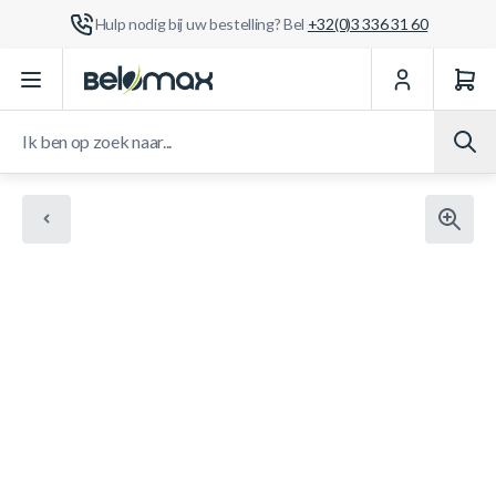
Hulp nodig bij uw bestelling? Bel
+32(0)3 336 31 60
Ga naar de inhoud
Ik ben op zoek naar...