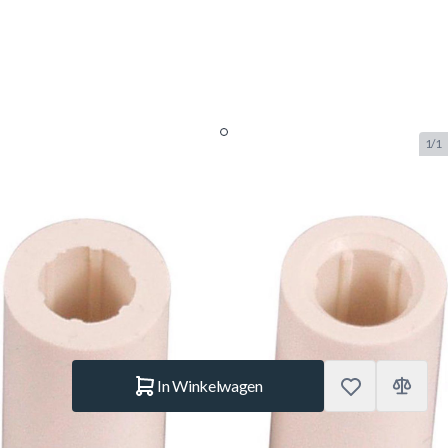
1/1
Buffalo Fiber Pool Ferrule 13mm
(per stuk)
SKU:
BUF.3043.130.PS
Merk:
Tweeten
€ 5.–
Op voorraad
Aantal
In Winkelwagen