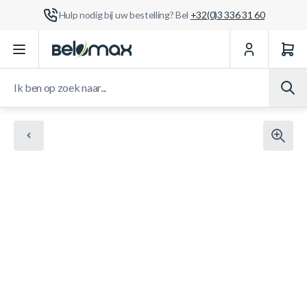
Hulp nodig bij uw bestelling? Bel
+32(0)3 336 31 60
Ga naar de inhoud
Ik ben op zoek naar...