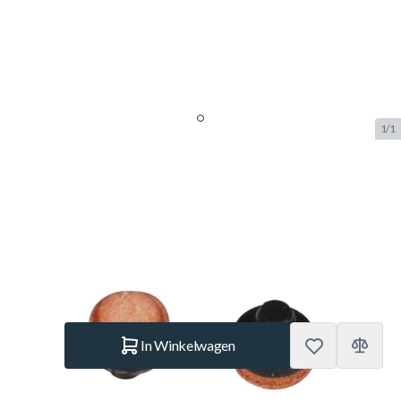
1/1
Schroefpommeran plastic ECO
M8 draad 12 mm
SKU:
BUF.3081.012
Merk:
Buffalo
€ 29,95
Op voorraad
Aantal
In Winkelwagen