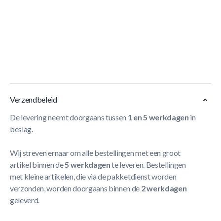
Korte Beschrijving
- Sterk en duurzame eco keuze
- M8 formaat draad
- Uitstekende prijs-kwaliteit
- Prijs per doos van 100 stuks
Meer Lezen
Verzendbeleid
De levering neemt doorgaans tussen
1 en 5 werkdagen
in
beslag.
Wij streven ernaar om alle bestellingen met een groot
artikel binnen de
5 werkdagen
te leveren. Bestellingen
met kleine artikelen, die via de pakketdienst worden
verzonden, worden doorgaans binnen de
2 werkdagen
geleverd.