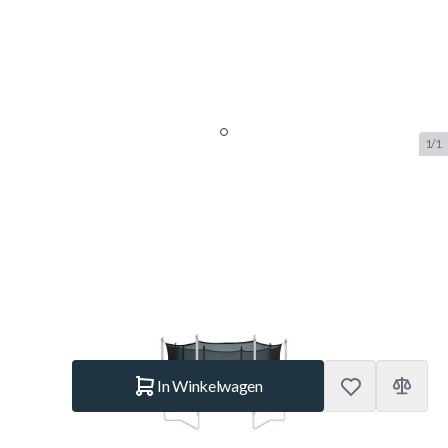
1/1
Berg Safety Net Los Net 380 (Excl.
Elastieken)
SKU:
BERG.50.30.73.12
Merk:
Berg Toys
€ 199.–
Op voorraad
Aantal
In Winkelwagen