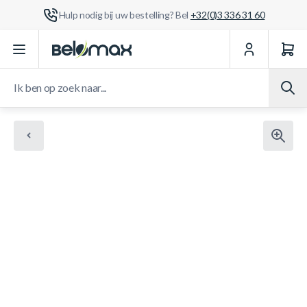
Hulp nodig bij uw bestelling? Bel
+32(0)3 336 31 60
Ga naar de inhoud
Ik ben op zoek naar...