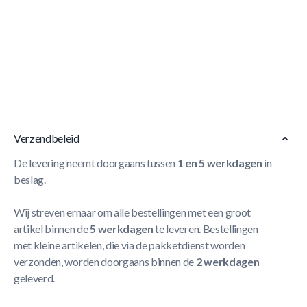
Korte Beschrijving
Maak je trampoline nog veiliger, los Safetynet geschikt
voor alle ronde trampolines van 380 cm. Het losse Safety
net wordt geleverd zonder frame. Excl. Elastieken.
Meer
Lezen
Verzendbeleid
De levering neemt doorgaans tussen
1 en 5 werkdagen
in
beslag.
Wij streven ernaar om alle bestellingen met een groot
artikel binnen de
5 werkdagen
te leveren. Bestellingen
met kleine artikelen, die via de pakketdienst worden
verzonden, worden doorgaans binnen de
2 werkdagen
geleverd.