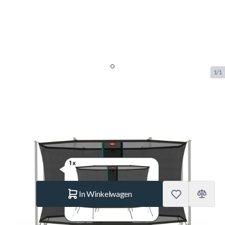
1/1
Berg Safety Net Comfort Los Net
330
SKU:
BERG.51.30.74.44
Merk:
Berg Toys
€ 149.–
Op voorraad
Aantal
In Winkelwagen