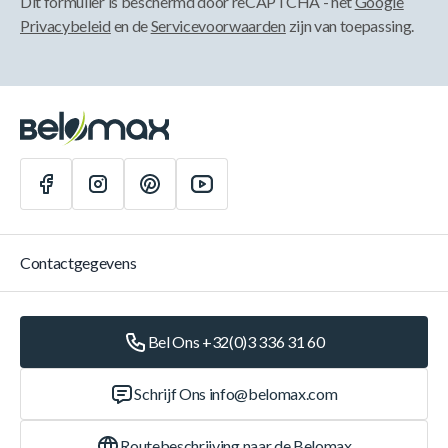
Dit formulier is beschermd door reCAPTCHA - het
Google
Privacybeleid
en de
Servicevoorwaarden
zijn van toepassing.
Contactgegevens
Bel Ons +32(0)3 336 31 60
Schrijf Ons
info@belomax.com
Routebeschrijving naar de Belomax