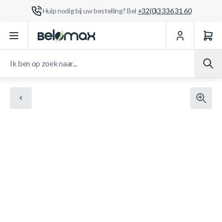
Hulp nodig bij uw bestelling? Bel
+32(0)3 336 31 60
Ga naar de inhoud
Ik ben op zoek naar...