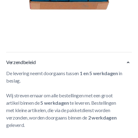
Korte Beschrijving
- High Performance krijt
- Dozijnverpakking blauw
- Unieke, pakkende structuur
- Gelijkmatige verdeling
Meer Lezen
Verzendbeleid
De levering neemt doorgaans tussen
1 en 5 werkdagen
in
beslag.
Wij streven ernaar om alle bestellingen met een groot
artikel binnen de
5 werkdagen
te leveren. Bestellingen
met kleine artikelen, die via de pakketdienst worden
verzonden, worden doorgaans binnen de
2 werkdagen
geleverd.