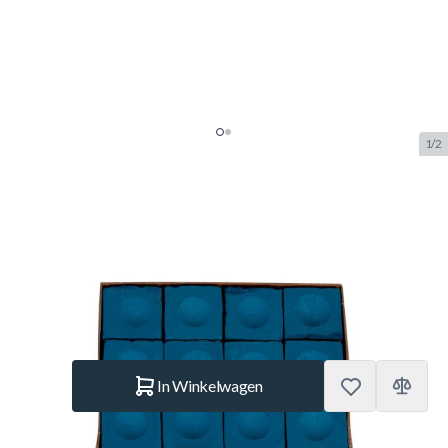
1/2
Krijt Buffalo High Performance
dozijn
SKU:
BUF.3002.010
Merk:
Buffalo
€ 7,95
Op voorraad
Aantal
In Winkelwagen