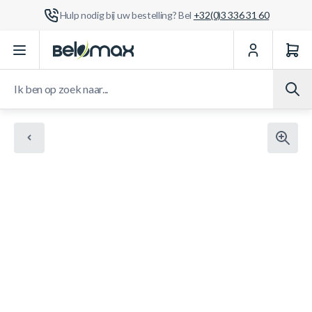
Hulp nodig bij uw bestelling? Bel
+32(0)3 336 31 60
Ga naar de inhoud
Ik ben op zoek naar...