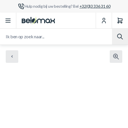
Hulp nodig bij uw bestelling? Bel
+32(0)3 336 31 60
Ga naar de inhoud
Ik ben op zoek naar...