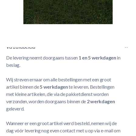
Korte Beschrijving
- Geschikt voor alle Champion voetbaldoelen m.u.v. de
Champion 732
Meer Lezen
Verzendbeleid
De levering neemt doorgaans tussen
1 en 5 werkdagen
in
beslag.
Wij streven ernaar om alle bestellingen met een groot
artikel binnen de
5 werkdagen
te leveren. Bestellingen
met kleine artikelen, die via de pakketdienst worden
verzonden, worden doorgaans binnen de
2 werkdagen
geleverd.
Wanneer er een groot artikel werd besteld, nemen wij de
dag vóór levering nog even contact met u op via e-mail om