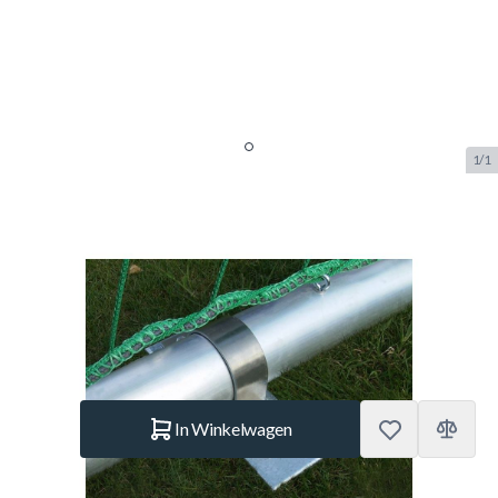
1/1
Calzio Verankering Gras
Champion
SKU:
CZ.ANK.CH.GR
Merk:
Calzio
€ 35.–
Op voorraad
Aantal
In Winkelwagen