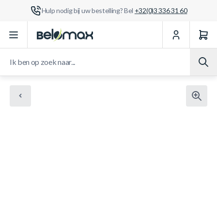
Hulp nodig bij uw bestelling? Bel
+32(0)3 336 31 60
Ga naar de inhoud
Ik ben op zoek naar...