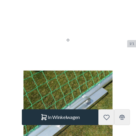
1/1
Calzio Verankering
Verplaatsbaar Champion 732
SKU:
CZ.ANK.CH.VP.732
Merk:
Calzio
€ 99.–
Op voorraad
Aantal
In Winkelwagen