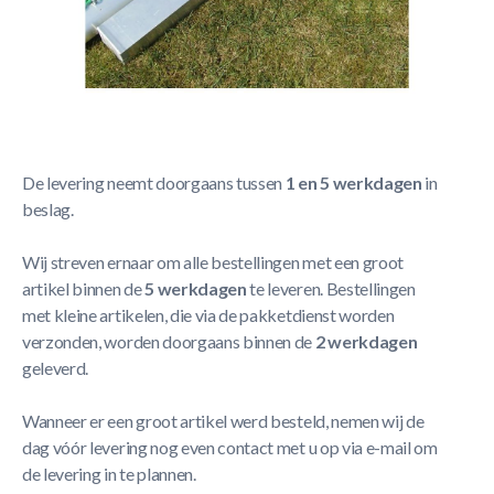
Korte Beschrijving
- Enkel geschikt voor de Champion 732
Meer Lezen
Verzendbeleid
De levering neemt doorgaans tussen
1 en 5 werkdagen
in
beslag.
Wij streven ernaar om alle bestellingen met een groot
artikel binnen de
5 werkdagen
te leveren. Bestellingen
met kleine artikelen, die via de pakketdienst worden
verzonden, worden doorgaans binnen de
2 werkdagen
geleverd.
Wanneer er een groot artikel werd besteld, nemen wij de
dag vóór levering nog even contact met u op via e-mail om
de levering in te plannen.