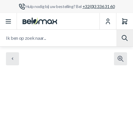
Hulp nodig bij uw bestelling? Bel
+32(0)3 336 31 60
Ga naar de inhoud
Ik ben op zoek naar...