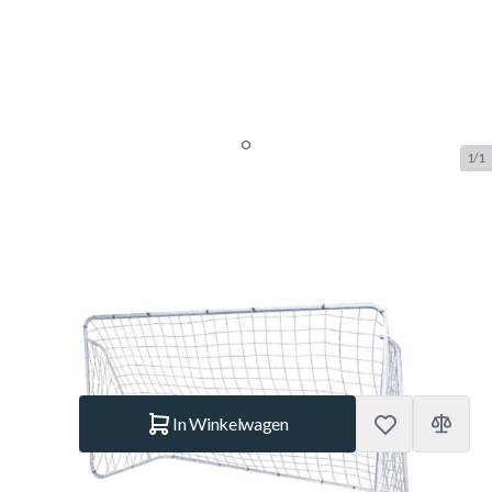
1/1
NORTH Voetbaldoel Pro Soccer
366 x 183 x 152 cm
SKU:
KSS.73073
Merk:
Ksport
€ 95,99
Op voorraad
Aantal
In Winkelwagen