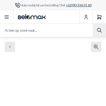
Hulp nodig bij uw bestelling? Bel
+32(0)3 336 31 60
Ga naar de inhoud
Ik ben op zoek naar...