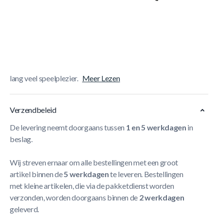
Korte Beschrijving
De Buffalo Winner voetbaldoel is een leuk doel voor grote
en kleinere tuinen. Het fraaie design, met het
gegalvaniseerde en powdercoated, zwarte frame zal
perfect staan in je tuin. De hoge kwaliteit geeft je zomers
lang veel speelplezier.
Meer Lezen
Verzendbeleid
De levering neemt doorgaans tussen
1 en 5 werkdagen
in
beslag.
Wij streven ernaar om alle bestellingen met een groot
artikel binnen de
5 werkdagen
te leveren. Bestellingen
met kleine artikelen, die via de pakketdienst worden
verzonden, worden doorgaans binnen de
2 werkdagen
geleverd.