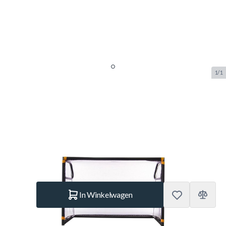
1/1
Buffalo voetbaldoel Winner
zwart (185x125x70cm)
SKU:
BUF.7090.126
Merk:
Buffalo
€ 119.–
Op voorraad
Aantal
In Winkelwagen